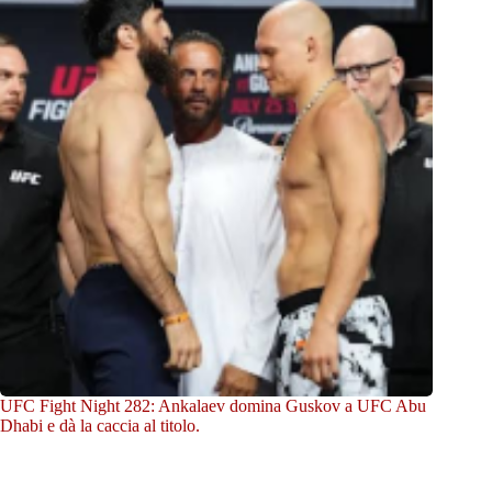
UFC Fight Night 282: Ankalaev domina Guskov a UFC Abu
Dhabi e dà la caccia al titolo.