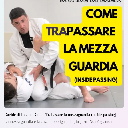
Davide di Luzio – Come TraPassare la mezzaguardia (inside passing)
La mezza guardia è la casella obbligata del jiu-jitsu. Non è glamour,…