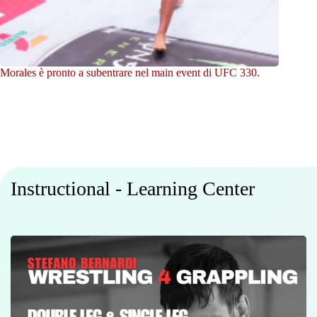
Morales è pronto a subentrare nel main event di UFC 330.
Instructional - Learning Center