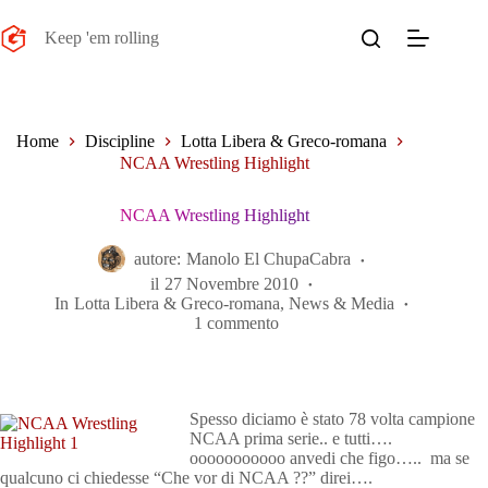
Salta
al
Keep 'em rolling
contenuto
Home
Discipline
Lotta Libera & Greco-romana
NCAA Wrestling Highlight
NCAA Wrestling Highlight
autore:
Manolo El ChupaCabra
il
27 Novembre 2010
In
Lotta Libera & Greco-romana
,
News & Media
1 commento
Spesso diciamo è stato 78 volta campione
NCAA prima serie.. e tutti….
ooooooooooo anvedi che figo….. ma se
qualcuno ci chiedesse “Che vor di NCAA ??” direi….