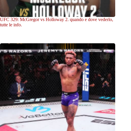
UFC 329: McGregor vs Holloway 2. quando e dove vederlo,
tutte le info.