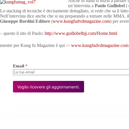
Anche in Italia si inizia a parlare
un’intervista a
Paulo Guillobel
( 
Lo stacking di tecniche è decisamente dettagliato, si vede che sa il fatto
Nell’intervista dice anche che si sta preparando a tornare nelle MMA. i
Giuseppe Bordini Editore
(
www.kungfudvdmagazine.com
) per aver
– questo il sito di Paulo:
http://www.guillobelbjj.com/Home.html
mentre per Kung fu Magazine è qui ->
www.kungfudvdmagazine.com
Email
*
Voglio ricevere gli aggiornamenti.