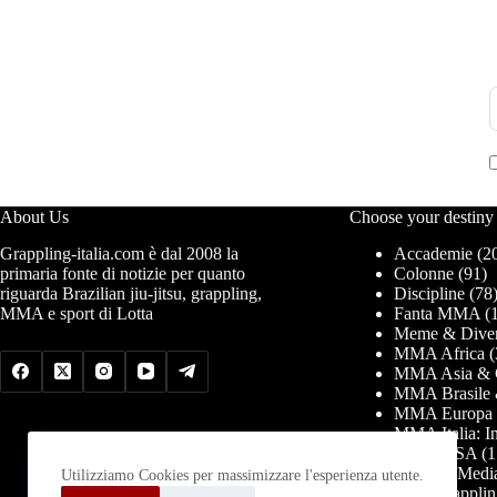
About Us
Choose your destiny
Grappling-italia.com è dal 2008 la
Accademie
(2
primaria fonte di notizie per quanto
Colonne
(91)
riguarda Brazilian jiu-jitsu, grappling,
Discipline
(78
MMA e sport di Lotta
Fanta MMA
(1
Meme & Diver
MMA Africa
(
MMA Asia & 
MMA Brasile 
MMA Europa
MMA Italia: In
MMA USA
(1
News & Medi
Utilizziamo Cookies per massimizzare l'esperienza utente.
PRO Grapplin