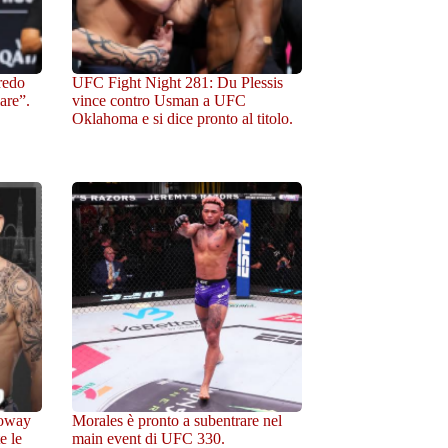
redo
UFC Fight Night 281: Du Plessis
are”.
vince contro Usman a UFC
Oklahoma e si dice pronto al titolo.
loway
Morales è pronto a subentrare nel
e le
main event di UFC 330.