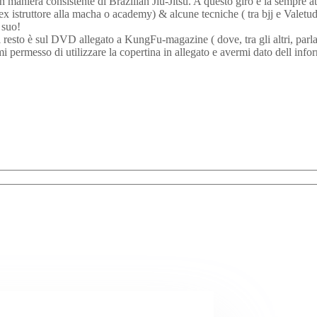
 in maniera consistente di Brazilian Jiu-Jitsu. A questo giro è la sempre a
ex istruttore alla macha o academy) & alcune tecniche ( tra bjj e Valetudo
 suo!
l resto è sul DVD allegato a KungFu-magazine ( dove, tra gli altri, parl
mi permesso di utilizzare la copertina in allegato e avermi dato dell info