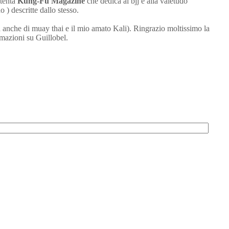
ttenta
Kung-Fu Magazine
che dedica al bjj e alla valetudo
 ) descritte dallo stesso.
a anche di muay thai e il mio amato Kali). Ringrazio moltissimo la
rmazioni su Guillobel.