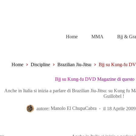
Salta
al
contenuto
Home
MMA
Bjj & Gr
Home
Discipline
Brazilian Jiu-Jitsu
Bjj su Kung-fu DVD
Bjj su Kung-fu DVD Magazine di questo m
Anche in Italia si inizia a parlare di Brazilian Jiu-Jitsu: su Kung fu M
Guillobel !
autore:
Manolo El ChupaCabra
il
18 Aprile 2009