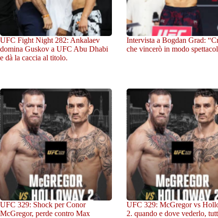
UFC Fight Night 282: Ankalaev
Intervista a Bogdan Grad: “C
domina Guskov a UFC Abu Dhabi
che vincerò in modo spettacol
e dà la caccia al titolo.
UFC 329: Shock per Conor
UFC 329: McGregor vs Hol
McGregor, perde contro Max
2. quando e dove vederlo, tutt