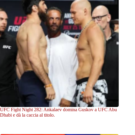
UFC Fight Night 282: Ankalaev domina Guskov a UFC Abu
Dhabi e dà la caccia al titolo.