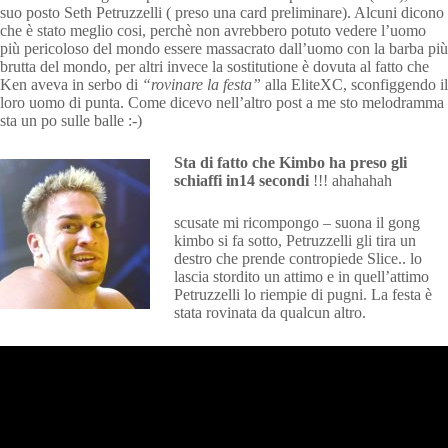
suo posto Seth Petruzzelli ( preso una card preliminare). Alcuni dicono
che è stato meglio cosi, perchè non avrebbero potuto vedere l’uomo
più pericoloso del mondo essere massacrato dall’uomo con la barba più
brutta del mondo, per altri invece la sostitutione è dovuta al fatto che
Ken aveva in serbo di
“rovinare la festa”
alla EliteXC, sconfiggendo il
loro uomo di punta. Come dicevo nell’altro post a me sto melodramma
sta un po sulle balle :-)
Sta di fatto che Kimbo ha preso gli
schiaffi in14 secondi
!!! ahahahah
scusate mi ricompongo – suona il gong
kimbo si fa sotto, Petruzzelli gli tira un
destro che prende contropiede Slice.. lo
lascia stordito un attimo e in quell’attimo
Petruzzelli lo riempie di pugni. La festa è
stata rovinata da qualcun altro.