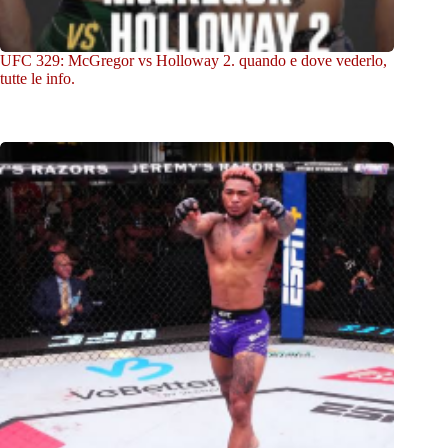
UFC 329: McGregor vs Holloway 2. quando e dove vederlo,
tutte le info.