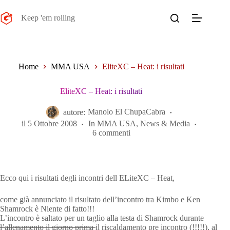
Salta
al
Keep 'em rolling
contenuto
Home
MMA USA
EliteXC – Heat: i risultati
EliteXC – Heat: i risultati
autore:
Manolo El ChupaCabra
il
5 Ottobre 2008
In
MMA USA
,
News & Media
6 commenti
Ecco qui i risultati degli incontri dell ELiteXC – Heat,
come già annunciato il risultato dell’incontro tra Kimbo e Ken
Shamrock è Niente di fatto!!!
L’incontro è saltato per un taglio alla testa di Shamrock durante
l’allenamento il giorno prima
il riscaldamento pre incontro (!!!!!), al