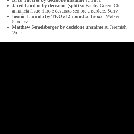
Brad Tavares by decisione unanime
su Silva
Jared Gordon by decisione (split)
su Bobby Green. Chi
annuncia il suo ritiro è destinato sempre a perdere. Sorry.
Iasmin Lucindo by TKO al 2 round
su Brogan Walker-
Sanchez
Matthew Semelsberger by decisione unanime
su Jeremiah
Wells