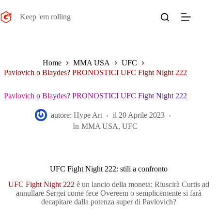
Salta
al
Keep 'em rolling
contenuto
Home
MMA USA
UFC
Pavlovich o Blaydes? PRONOSTICI UFC Fight Night 222
Pavlovich o Blaydes? PRONOSTICI UFC Fight Night 222
autore:
Hype Art
il
20 Aprile 2023
In
MMA USA
,
UFC
UFC Fight Night 222: stili a confronto
UFC Fight Night 222
è un lancio della moneta: Riuscirà Curtis ad
annullare Sergei come fece Overeem o semplicemente si farà
decapitare dalla potenza super di Pavlovich?