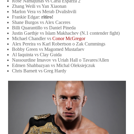
Rose Namajunas vs Carla Esparza 2
Zhang Weili vs Yan Xiaonan
Marlon Vera vs Merab Dvalishvili
Frankie Edgar:
ritiro!
Shane Burgos vs Alex Caceres
Billi Quarantillo vs Daniel Pineda
Justin Gaethje vs Islam Makhachev (N.1 contender fight)
Michael Chandler vs
Conor McGregor
Alex Pereira vs Karl Robertson o Zak Cummings
Bobby Green vs Magomed Mustafaev
Al Iaquinta vs Clay Guida
Nassourdine Imavov vs Uriah Hall o Tavares/Allen
Edmen Shahbazyan vs Michal Oleksiejczuk
Chris Barnett vs Greg Hardy