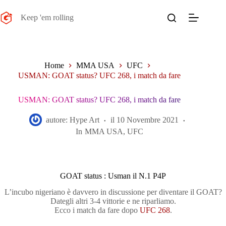
Salta
al
Keep 'em rolling
contenuto
Home
MMA USA
UFC
USMAN: GOAT status? UFC 268, i match da fare
USMAN: GOAT status? UFC 268, i match da fare
autore:
Hype Art
il
10 Novembre 2021
In
MMA USA
,
UFC
GOAT status : Usman il N.1 P4P
L’incubo nigeriano è davvero in discussione per diventare il GOAT?
Dategli altri 3-4 vittorie e ne riparliamo.
Ecco i match da fare dopo
UFC 268
.