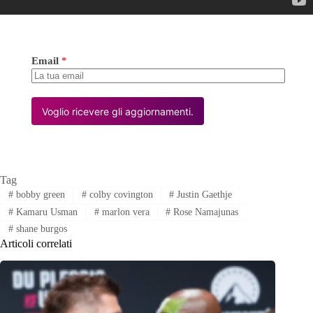
Email
*
Voglio ricevere gli aggiornamenti.
Tag
#
bobby green
#
colby covington
#
Justin Gaethje
#
Kamaru Usman
#
marlon vera
#
Rose Namajunas
#
shane burgos
Articoli correlati