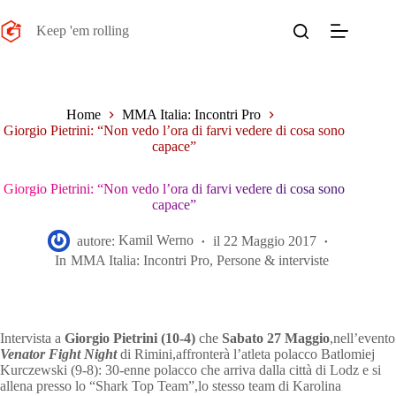
Salta
al
Keep 'em rolling
contenuto
Home
MMA Italia: Incontri Pro
Giorgio Pietrini: “Non vedo l’ora di farvi vedere di cosa sono
capace”
Giorgio Pietrini: “Non vedo l’ora di farvi vedere di cosa sono
capace”
autore:
Kamil Werno
il
22 Maggio 2017
In
MMA Italia: Incontri Pro
,
Persone & interviste
Intervista a
Giorgio Pietrini (10-4)
che
Sabato 27 Maggio
,nell’evento
Venator Fight Night
di Rimini,affronterà l’atleta polacco Batlomiej
Kurczewski (9-8): 30-enne polacco che arriva dalla città di Lodz e si
allena presso lo “Shark Top Team”,lo stesso team di Karolina