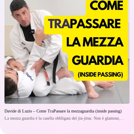
Davide di Luzio – Come TraPassare la mezzaguardia (inside passing)
La mezza guardia è la casella obbligata del jiu-jitsu. Non è glamour,…