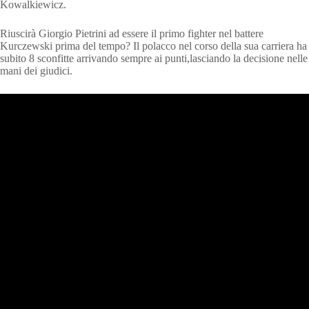
Kowalkiewicz.
Riuscirà Giorgio Pietrini ad essere il primo fighter nel battere
Kurczewski prima del tempo? Il polacco nel corso della sua carriera ha
subito 8 sconfitte arrivando sempre ai punti,lasciando la decisione nelle
mani dei giudici.