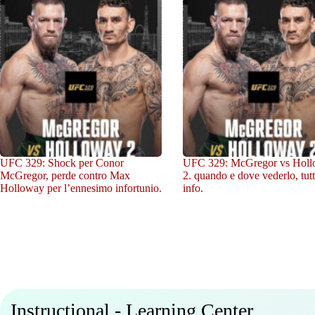
UFC 329: Shock per Conor
UFC 329: McGregor vs Hol
McGregor, perde contro Max
2. quando e dove vederlo, tutt
Holloway per l’ennesimo infortunio.
info.
Instructional - Learning Center