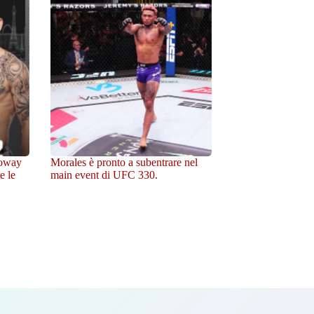
loway
Morales è pronto a subentrare nel
e le
main event di UFC 330.