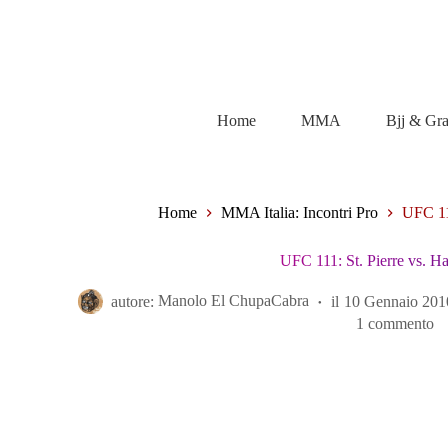
Salta
al
contenuto
Home
MMA
Bjj & Gr
Home
MMA Italia: Incontri Pro
UFC 111
UFC 111: St. Pierre vs. H
autore:
Manolo El ChupaCabra
il
10 Gennaio 201
1 commento