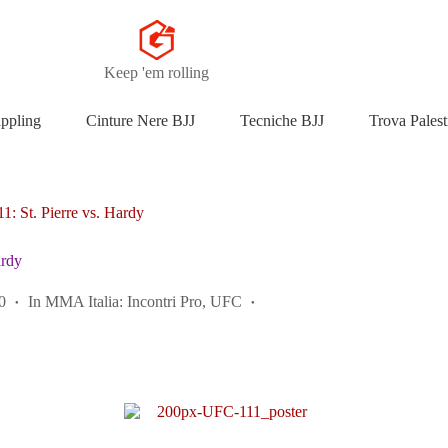
Keep 'em rolling
appling
Cinture Nere BJJ
Tecniche BJJ
Trova Palest
: St. Pierre vs. Hardy
ardy
0
In
MMA Italia: Incontri Pro
,
UFC