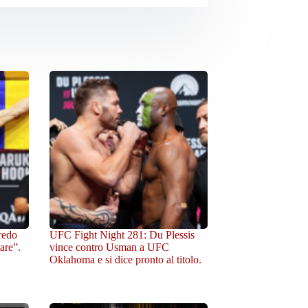
redo
UFC Fight Night 281: Du Plessis
are”.
vince contro Usman a UFC
Oklahoma e si dice pronto al titolo.