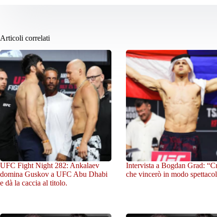
Articoli correlati
UFC Fight Night 282: Ankalaev
Intervista a Bogdan Grad: “C
domina Guskov a UFC Abu Dhabi
che vincerò in modo spettacol
e dà la caccia al titolo.