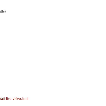
tle)
ati-live-video.html