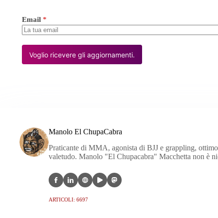
Email
*
Voglio ricevere gli aggiornamenti.
Manolo El ChupaCabra
Praticante di MMA, agonista di BJJ e grappling, ottimo c
valetudo. Manolo "El Chupacabra" Macchetta non è nien
ARTICOLI: 6697