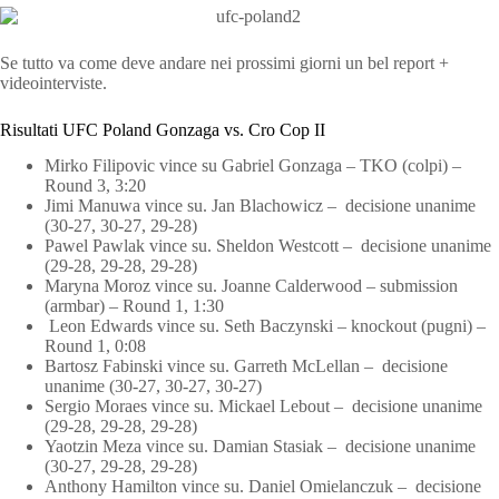
Se tutto va come deve andare nei prossimi giorni un bel report +
videointerviste.
Risultati UFC Poland Gonzaga vs. Cro Cop II
Mirko Filipovic vince su Gabriel Gonzaga – TKO (colpi) –
Round 3, 3:20
Jimi Manuwa vince su. Jan Blachowicz – decisione unanime
(30-27, 30-27, 29-28)
Pawel Pawlak vince su. Sheldon Westcott – decisione unanime
(29-28, 29-28, 29-28)
Maryna Moroz vince su. Joanne Calderwood – submission
(armbar) – Round 1, 1:30
Leon Edwards vince su. Seth Baczynski – knockout (pugni) –
Round 1, 0:08
Bartosz Fabinski vince su. Garreth McLellan – decisione
unanime (30-27, 30-27, 30-27)
Sergio Moraes vince su. Mickael Lebout – decisione unanime
(29-28, 29-28, 29-28)
Yaotzin Meza vince su. Damian Stasiak – decisione unanime
(30-27, 29-28, 29-28)
Anthony Hamilton vince su. Daniel Omielanczuk – decisione