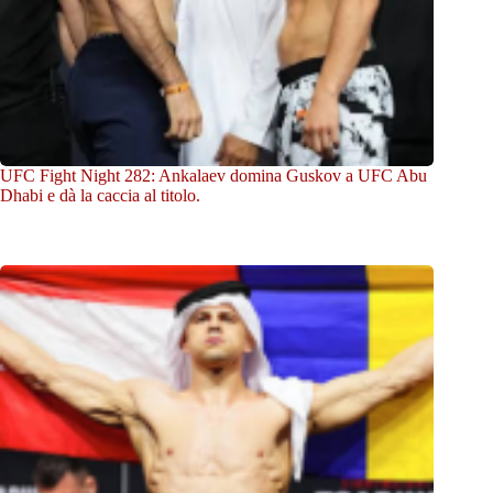
UFC Fight Night 282: Ankalaev domina Guskov a UFC Abu
Dhabi e dà la caccia al titolo.