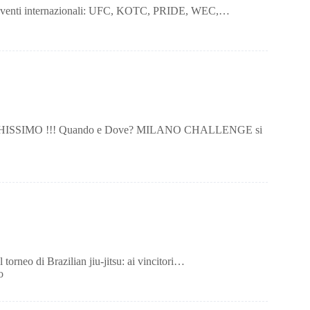
ori eventi internazionali: UFC, KOTC, PRIDE, WEC,…
OGO FIGHISSIMO !!! Quando e Dove? MILANO CHALLENGE si
orneo di Brazilian jiu-jitsu: ai vincitori…
o