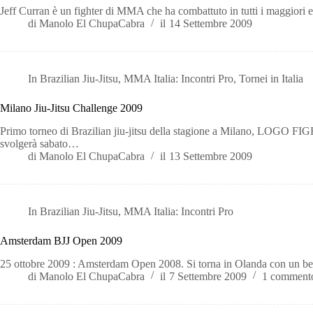
Jeff Curran è un fighter di MMA che ha combattuto in tutti i maggi
di
Manolo El ChupaCabra
il
14 Settembre 2009
In
Brazilian Jiu-Jitsu
,
MMA Italia: Incontri Pro
,
Tornei in Italia
Milano Jiu-Jitsu Challenge 2009
Primo torneo di Brazilian jiu-jitsu della stagione a Milano, L
svolgerà sabato…
di
Manolo El ChupaCabra
il
13 Settembre 2009
In
Brazilian Jiu-Jitsu
,
MMA Italia: Incontri Pro
Amsterdam BJJ Open 2009
25 ottobre 2009 : Amsterdam Open 2008. Si torna in Olanda con un bel t
di
Manolo El ChupaCabra
il
7 Settembre 2009
1 comment