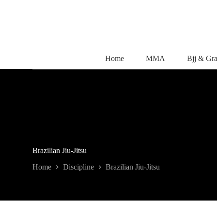
Salta
al
contenuto
Home
MMA
Bjj & Gr
Brazilian Jiu-Jitsu
Home
Discipline
Brazilian Jiu-Jitsu