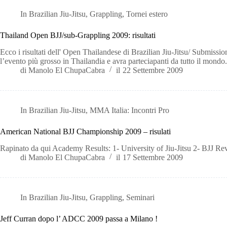
In
Brazilian Jiu-Jitsu
,
Grappling
,
Tornei estero
Thailand Open BJJ/sub-Grappling 2009: risultati
Ecco i risultati dell' Open Thailandese di Brazilian Jiu-Jitsu/ Submiss
l’evento più grosso in Thailandia e avra parteciapanti da tutto il mondo.
di
Manolo El ChupaCabra
il
22 Settembre 2009
In
Brazilian Jiu-Jitsu
,
MMA Italia: Incontri Pro
American National BJJ Championship 2009 – risulati
Rapinato da qui Academy Results: 1- University of Jiu-Jitsu 2- BJ
di
Manolo El ChupaCabra
il
17 Settembre 2009
In
Brazilian Jiu-Jitsu
,
Grappling
,
Seminari
Jeff Curran dopo l’ ADCC 2009 passa a Milano !