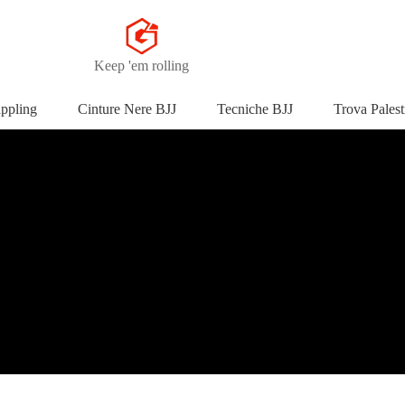
Keep 'em rolling
appling
Cinture Nere BJJ
Tecniche BJJ
Trova Palest