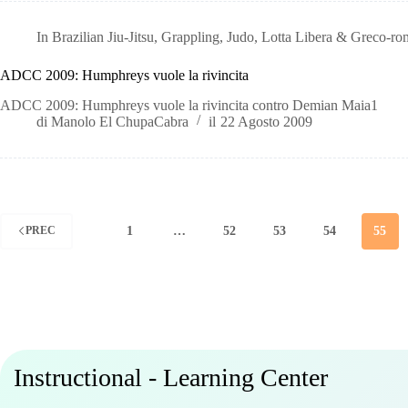
In
Brazilian Jiu-Jitsu
,
Grappling
,
Judo
,
Lotta Libera & Greco-r
ADCC 2009: Humphreys vuole la rivincita
ADCC 2009: Humphreys vuole la rivincita contro Demian Maia1
di
Manolo El ChupaCabra
il
22 Agosto 2009
1
…
52
53
54
55
PREC
Instructional - Learning Center