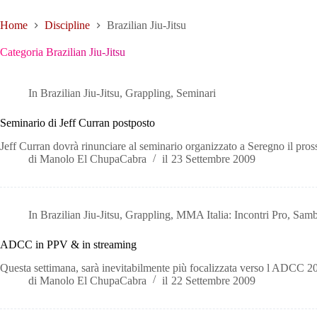
Home
Discipline
Brazilian Jiu-Jitsu
Categoria
Brazilian Jiu-Jitsu
In
Brazilian Jiu-Jitsu
,
Grappling
,
Seminari
Seminario di Jeff Curran postposto
Jeff Curran dovrà rinunciare al seminario organizzato a Seregno il pro
di
Manolo El ChupaCabra
il
23 Settembre 2009
In
Brazilian Jiu-Jitsu
,
Grappling
,
MMA Italia: Incontri Pro
,
Sam
ADCC in PPV & in streaming
Questa settimana, sarà inevitabilmente più focalizzata verso l ADCC 
di
Manolo El ChupaCabra
il
22 Settembre 2009