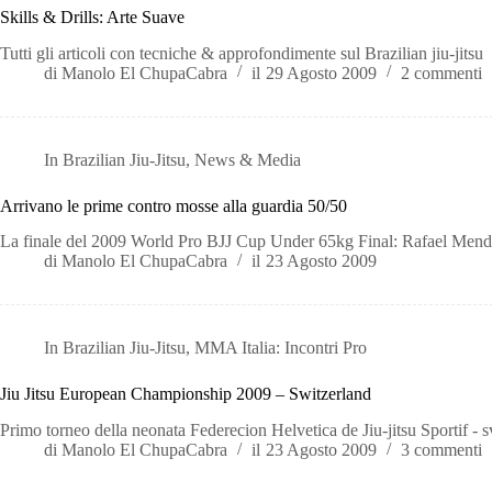
Skills & Drills: Arte Suave
Tutti gli articoli con tecniche & approfondimente sul Brazilian jiu-jitsu
di
Manolo El ChupaCabra
il
29 Agosto 2009
2 commenti
In
Brazilian Jiu-Jitsu
,
News & Media
Arrivano le prime contro mosse alla guardia 50/50
La finale del 2009 World Pro BJJ Cup Under 65kg Final: Rafael Mende
di
Manolo El ChupaCabra
il
23 Agosto 2009
In
Brazilian Jiu-Jitsu
,
MMA Italia: Incontri Pro
Jiu Jitsu European Championship 2009 – Switzerland
Primo torneo della neonata Federecion Helvetica de Jiu-jitsu Sportif - s
di
Manolo El ChupaCabra
il
23 Agosto 2009
3 commenti