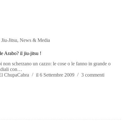
 Jiu-Jitsu
,
News & Media
 Arabo? il jiu-jitsu !
i non scherzano un cazzo: le cose o le fanno in grande o
ndiali con…
El ChupaCabra
il
6 Settembre 2009
3 commenti