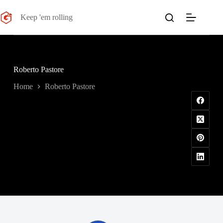
Salta
al
Keep 'em rolling
contenuto
Roberto Pastore
Home
Roberto Pastore