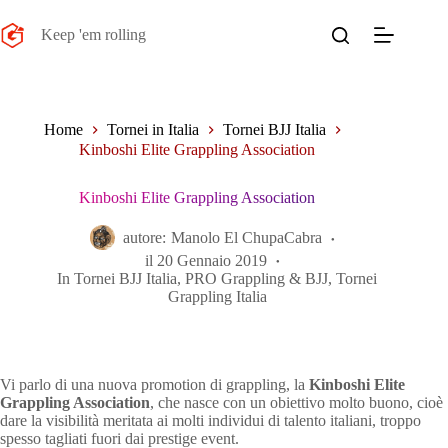
Salta
al
Keep 'em rolling
contenuto
Home
Tornei in Italia
Tornei BJJ Italia
Kinboshi Elite Grappling Association
Kinboshi Elite Grappling Association
autore:
Manolo El ChupaCabra
il
20 Gennaio 2019
In
Tornei BJJ Italia
,
PRO Grappling & BJJ
,
Tornei
Grappling Italia
Vi parlo di una nuova promotion di grappling, la
Kinboshi Elite
Grappling Association
, che nasce con un obiettivo molto buono, cioè
dare la visibilità meritata ai molti individui di talento italiani, troppo
spesso tagliati fuori dai prestige event.