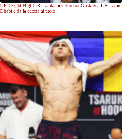
UFC Fight Night 282: Ankalaev domina Guskov a UFC Abu
Dhabi e dà la caccia al titolo.