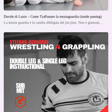
Davide di Luzio – Come TraPassare la mezzaguardia (inside passing)
La mezza guardia è la casella obbligata del jiu-jitsu. Non è glamour,…