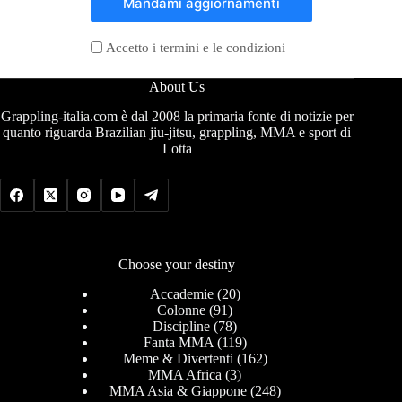
Mandami aggiornamenti
Accetto i termini e le condizioni
About Us
Grappling-italia.com è dal 2008 la primaria fonte di notizie per
quanto riguarda Brazilian jiu-jitsu, grappling, MMA e sport di
Lotta
Choose your destiny
Accademie
(20)
Colonne
(91)
Discipline
(78)
Fanta MMA
(119)
Meme & Divertenti
(162)
MMA Africa
(3)
MMA Asia & Giappone
(248)