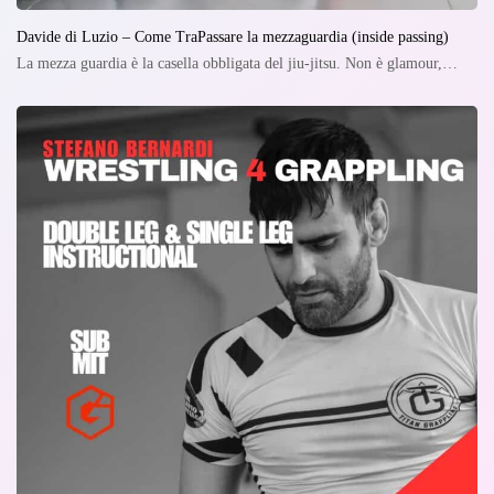
Davide di Luzio – Come TraPassare la mezzaguardia (inside passing)
La mezza guardia è la casella obbligata del jiu-jitsu. Non è glamour,…