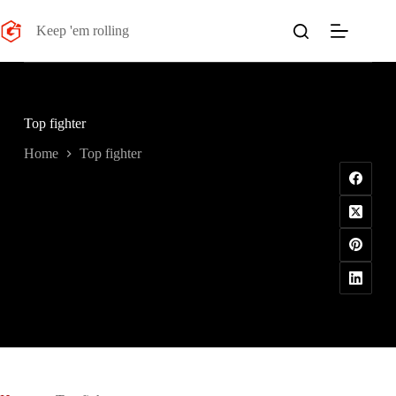
Salta
al
Keep 'em rolling
contenuto
Top fighter
Home
Top fighter