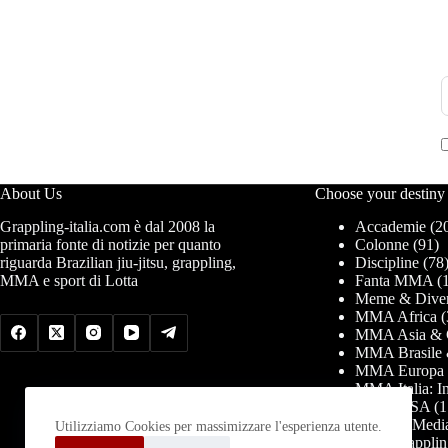
About Us
Choose your destiny
Grappling-italia.com è dal 2008 la
Accademie
(2
primaria fonte di notizie per quanto
Colonne
(91)
riguarda Brazilian jiu-jitsu, grappling,
Discipline
(78
MMA e sport di Lotta
Fanta MMA
(1
Meme & Diver
MMA Africa
(
MMA Asia & 
MMA Brasile 
MMA Europa
MMA Italia: In
MMA USA
(1
News & Medi
Utilizziamo Cookies per massimizzare l'esperienza utente.
PRO Grapplin