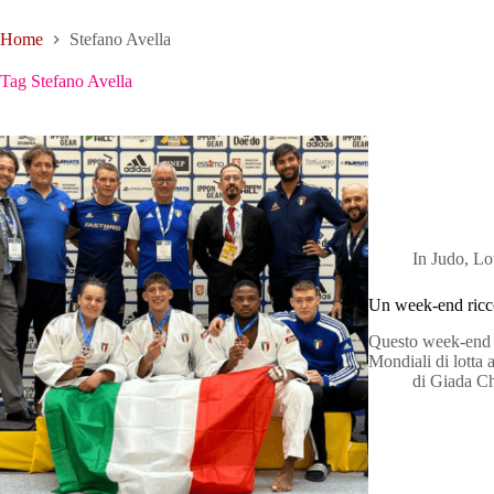
Home
Stefano Avella
Tag
Stefano Avella
In
Judo
,
Lo
Un week-end ricco 
Questo week-end è 
Mondiali di lotta
di
Giada C