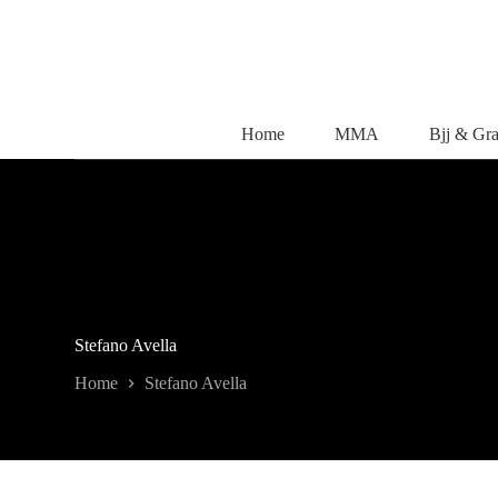
Salta
al
contenuto
Home
MMA
Bjj & Gr
Stefano Avella
Home
Stefano Avella