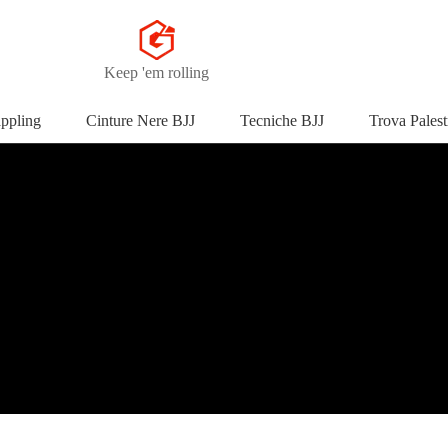
Keep 'em rolling
appling
Cinture Nere BJJ
Tecniche BJJ
Trova Palest