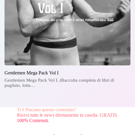
Gentlemen Mega Pack Vol I
Gentlemen Mega Pack Vol I. (Raccolta completa di libri di
pugilato, lotta…
Ti è Piaciuto questo contenuto?
Ricevi tutte le news direttamente in casella. GRATIS.
100% Contenuti.