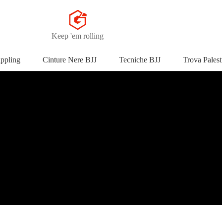
Keep 'em rolling
appling
Cinture Nere BJJ
Tecniche BJJ
Trova Palest