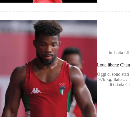
In
Lotta Li
Lotta libera: Cha
Oggi ci sono stati 
-97k kg. Italia…
di
Giada C