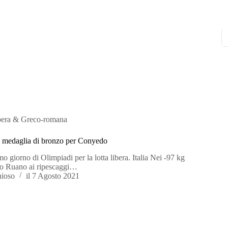
bera & Greco-romana
a: medaglia di bronzo per Conyedo
mo giorno di Olimpiadi per la lotta libera. Italia Nei -97 kg
 Ruano ai ripescaggi…
hioso
il
7 Agosto 2021