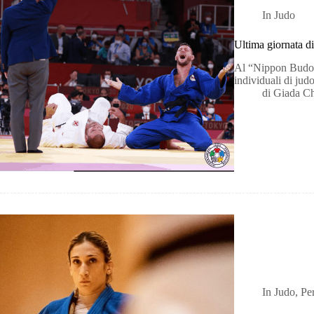
In
Judo
Ultima giornata di
Al “Nippon Budoka
individuali di jud
di
Giada C
In
Judo
,
Pe