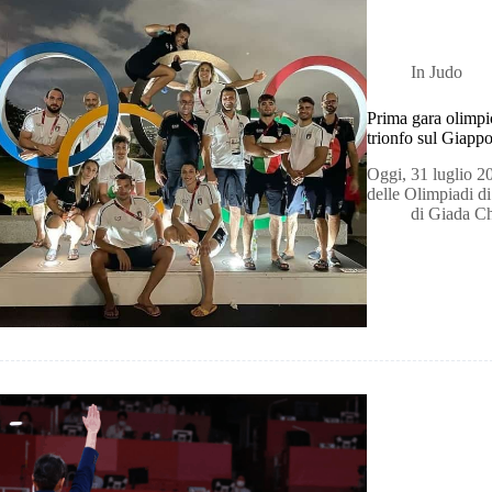
In
Judo
Prima gara olimpic
trionfo sul Giapp
Oggi, 31 luglio 2
delle Olimpiadi d
di
Giada C