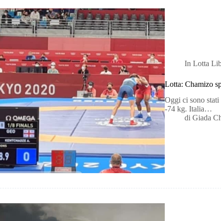
In
Lotta Li
Lotta: Chamizo sp
Oggi ci sono stati 
-74 kg. Italia…
di
Giada C