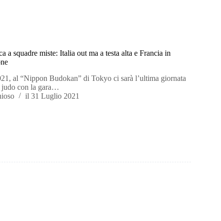
a a squadre miste: Italia out ma a testa alta e Francia in
one
021, al “Nippon Budokan” di Tokyo ci sarà l’ultima giornata
i judo con la gara…
hioso
il
31 Luglio 2021