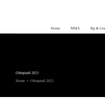
Salta
al
contenuto
Home
MMA
Bjj & Gr
Olimpiadi 2021
Home
Olimpiadi 2021