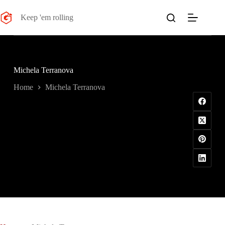
Salta
al
Keep 'em rolling
contenuto
Michela Terranova
Home
Michela Terranova