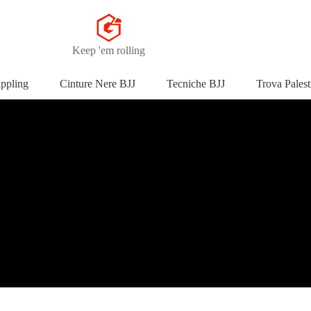
Keep 'em rolling
appling
Cinture Nere BJJ
Tecniche BJJ
Trova Palest