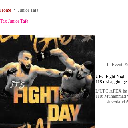
Home
Junior Tafa
Tag
Junior Tafa
In
Eventi &
UFC Fight Night
118 e si aggiunge a
L’UFC APEX ha vi
118: Muhammad 
di
Gabriel 