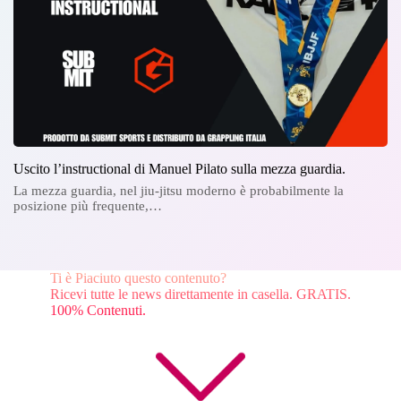
Uscito l’instructional di Manuel Pilato sulla mezza guardia.
La mezza guardia, nel jiu-jitsu moderno è probabilmente la
posizione più frequente,…
Ti è Piaciuto questo contenuto?
Ricevi tutte le news direttamente in casella. GRATIS.
100% Contenuti.