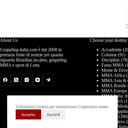
About Us
Choose your destiny
Grappling-italia.com è dal 2008 la
Accademie
(2
primaria fonte di notizie per quanto
Colonne
(91)
riguarda Brazilian jiu-jitsu, grappling,
Discipline
(78
MMA e sport di Lotta
Fanta MMA
(1
Meme & Diver
MMA Africa
(
MMA Asia & 
MMA Brasile 
MMA Europa
MMA Italia: In
MMA USA
(1
News & Medi
Utilizziamo Cookies per massimizzare l'esperienza utente.
PRO Grapplin
Accetto
Declin9
Seminari
(390
Tornei estero
(
Tornei in Italia