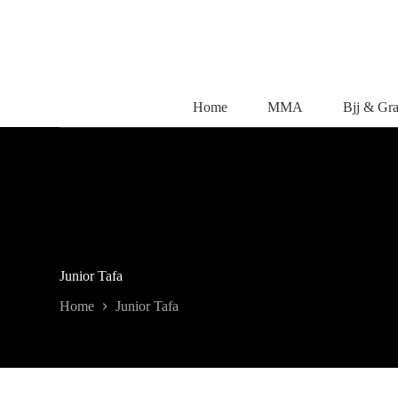
Salta
al
contenuto
Home
MMA
Bjj & Gr
Junior Tafa
Home
Junior Tafa