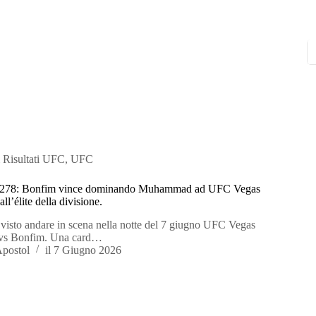
 Risultati UFC
,
UFC
 278: Bonfim vince dominando Muhammad ad UFC Vegas
ll’élite della divisione.
sto andare in scena nella notte del 7 giugno UFC Vegas
vs Bonfim. Una card…
Apostol
il
7 Giugno 2026