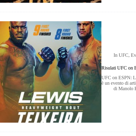
In
UFC
,
Ev
Risulati UFC on 
UFC on ESPN: Lew
è un evento di art
di
Manolo 