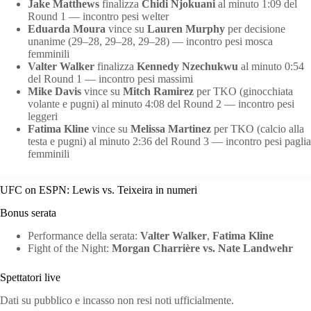
Jake Matthews
finalizza
Chidi Njokuani
al minuto 1:09 del
Round 1 — incontro pesi welter
Eduarda Moura
vince su
Lauren Murphy
per decisione
unanime (29–28, 29–28, 29–28) — incontro pesi mosca
femminili
Valter Walker
finalizza
Kennedy Nzechukwu
al minuto 0:54
del Round 1 — incontro pesi massimi
Mike Davis
vince su
Mitch Ramirez
per TKO (ginocchiata
volante e pugni) al minuto 4:08 del Round 2 — incontro pesi
leggeri
Fatima Kline
vince su
Melissa Martinez
per TKO (calcio alla
testa e pugni) al minuto 2:36 del Round 3 — incontro pesi paglia
femminili
UFC on ESPN: Lewis vs. Teixeira in numeri
Bonus serata
Performance della serata:
Valter Walker
,
Fatima Kline
Fight of the Night:
Morgan Charrière vs. Nate Landwehr
Spettatori live
Dati su pubblico e incasso non resi noti ufficialmente.