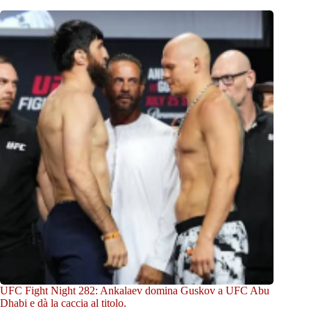
UFC Fight Night 282: Ankalaev domina Guskov a UFC Abu
Dhabi e dà la caccia al titolo.