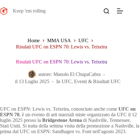
Salta
al
Keep 'em rolling
contenuto
Home
MMA USA
UFC
Risulati UFC on ESPN 70: Lewis vs. Teixeira
Risulati UFC on ESPN 70: Lewis vs. Teixeira
autore:
Manolo El ChupaCabra
il
13 Luglio 2025
In
UFC
,
Eventi & Risultati UFC
UFC on ESPN: Lewis vs. Teixeira, conosciuto anche come
UFC on
ESPN 70
, è un evento di arti marziali miste organizzato da UFC il 12
luglio 2025 presso la
Bridgestone Arena
di Nashville, Tennessee,
Stati Uniti. Si tratta della settima visita della promozione a Nashville, la
prima dal UFC on ESPN: Sandhagen vs. Font nell’agosto 2023.