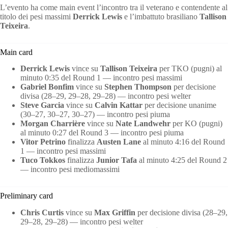
L’evento ha come main event l’incontro tra il veterano e contendente al
titolo dei pesi massimi
Derrick Lewis
e l’imbattuto brasiliano
Tallison
Teixeira
.
Main card
Derrick Lewis
vince su
Tallison Teixeira
per TKO (pugni) al
minuto 0:35 del Round 1 — incontro pesi massimi
Gabriel Bonfim
vince su
Stephen Thompson
per decisione
divisa (28–29, 29–28, 29–28) — incontro pesi welter
Steve Garcia
vince su
Calvin Kattar
per decisione unanime
(30–27, 30–27, 30–27) — incontro pesi piuma
Morgan Charrière
vince su
Nate Landwehr
per KO (pugni)
al minuto 0:27 del Round 3 — incontro pesi piuma
Vitor Petrino
finalizza
Austen Lane
al minuto 4:16 del Round
1 — incontro pesi massimi
Tuco Tokkos
finalizza
Junior Tafa
al minuto 4:25 del Round 2
— incontro pesi mediomassimi
Preliminary card
Chris Curtis
vince su
Max Griffin
per decisione divisa (28–29,
29–28, 29–28) — incontro pesi welter