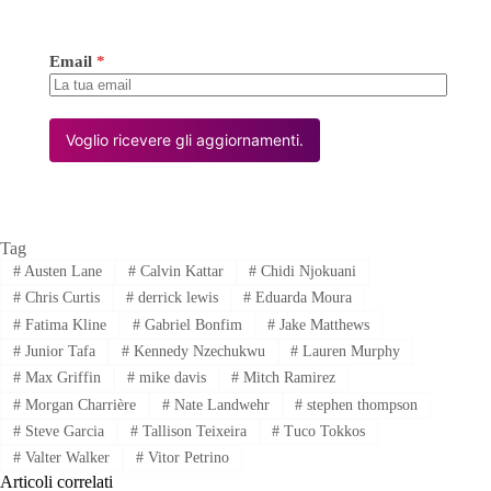
Email
*
Voglio ricevere gli aggiornamenti.
Tag
#
Austen Lane
#
Calvin Kattar
#
Chidi Njokuani
#
Chris Curtis
#
derrick lewis
#
Eduarda Moura
#
Fatima Kline
#
Gabriel Bonfim
#
Jake Matthews
#
Junior Tafa
#
Kennedy Nzechukwu
#
Lauren Murphy
#
Max Griffin
#
mike davis
#
Mitch Ramirez
#
Morgan Charrière
#
Nate Landwehr
#
stephen thompson
#
Steve Garcia
#
Tallison Teixeira
#
Tuco Tokkos
#
Valter Walker
#
Vitor Petrino
Articoli correlati