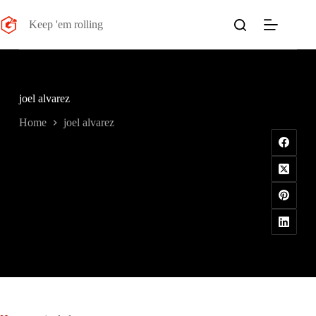
Salta
al
Keep 'em rolling
contenuto
joel alvarez
Home
joel alvarez