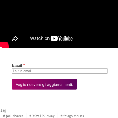
Email
*
Voglio ricevere gli aggiornamenti.
Tag
#
joel alvarez
#
Max Holloway
#
thiago moises