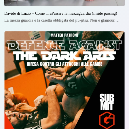
Davide di Luzio – Come TraPassare la mezzaguardia (inside passing)
La mezza guardia è la casella obbligata del jiu-jitsu. Non è glamour,…