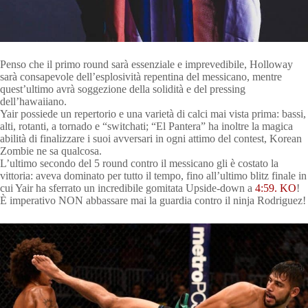
Penso che il primo round sarà essenziale e imprevedibile, Holloway
sarà consapevole dell’esplosività repentina del messicano, mentre
quest’ultimo avrà soggezione della solidità e del pressing
dell’hawaiiano.
Yair possiede un repertorio e una varietà di calci mai vista prima: bassi,
alti, rotanti, a tornado e “switchati; “El Pantera” ha inoltre la magica
abilità di finalizzare i suoi avversari in ogni attimo del contest, Korean
Zombie ne sa qualcosa.
L’ultimo secondo del 5 round contro il messicano gli è costato la
vittoria: aveva dominato per tutto il tempo, fino all’ultimo blitz finale in
cui Yair ha sferrato un incredibile gomitata Upside-down a
4:59. KO
!
È imperativo NON abbassare mai la guardia contro il ninja Rodriguez!