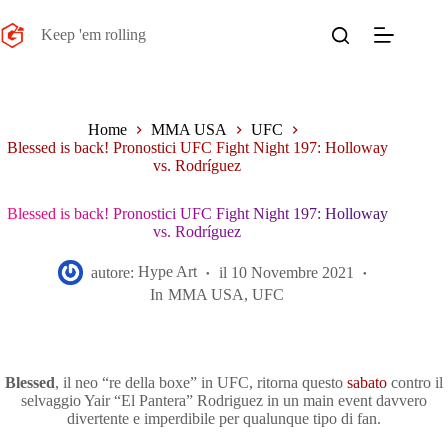
Salta
al
Keep 'em rolling
contenuto
Home
MMA USA
UFC
Blessed is back! Pronostici UFC Fight Night 197: Holloway
vs. Rodríguez
Blessed is back! Pronostici UFC Fight Night 197: Holloway
vs. Rodríguez
autore:
Hype Art
il
10 Novembre 2021
In
MMA USA
,
UFC
Blessed
, il neo “re della boxe” in UFC, ritorna questo
sabato
contro il
selvaggio Yair “El Pantera” Rodriguez in un main event davvero
divertente e imperdibile per qualunque tipo di fan.