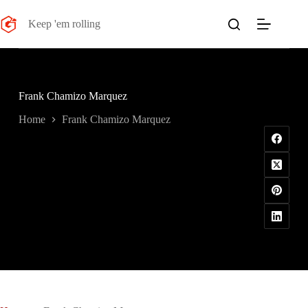
Salta
al
Keep 'em rolling
contenuto
Frank Chamizo Marquez
Home
Frank Chamizo Marquez