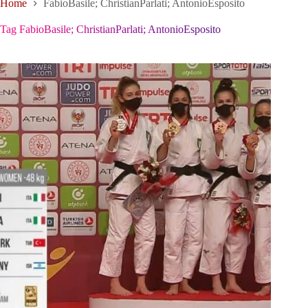
Home
FabioBasile; ChristianParlati; AntonioEsposito
Tag
FabioBasile; ChristianParlati; AntonioEsposito