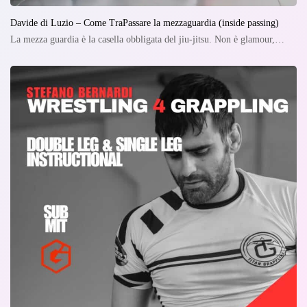
Davide di Luzio – Come TraPassare la mezzaguardia (inside passing)
La mezza guardia è la casella obbligata del jiu-jitsu. Non è glamour,…