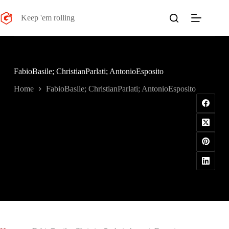
Salta
al
Keep 'em rolling
contenuto
FabioBasile; ChristianParlati; AntonioEsposito
Home
FabioBasile; ChristianParlati; AntonioEsposito