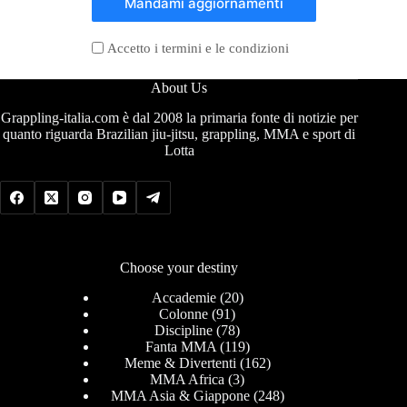
Mandami aggiornamenti
Accetto i termini e le condizioni
About Us
Grappling-italia.com è dal 2008 la primaria fonte di notizie per
quanto riguarda Brazilian jiu-jitsu, grappling, MMA e sport di
Lotta
Choose your destiny
Accademie
(20)
Colonne
(91)
Discipline
(78)
Fanta MMA
(119)
Meme & Divertenti
(162)
MMA Africa
(3)
MMA Asia & Giappone
(248)