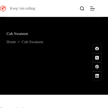
Salta
al
Keep 'em rolling
contenuto
Cub Swanson
Home
Cub Swanson