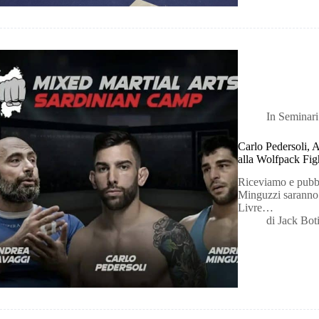
In
Seminari
Carlo Pedersoli,
alla Wolfpack Figh
Riceviamo e pubb
Minguzzi saranno 
Livre…
di
Jack Bot