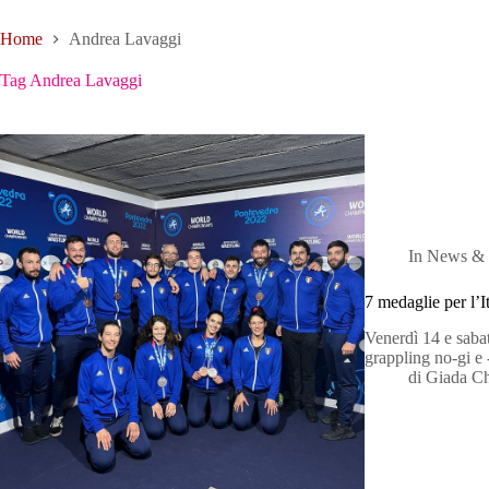
Home
Andrea Lavaggi
Tag
Andrea Lavaggi
In
News & 
7 medaglie per l’
Venerdì 14 e saba
grappling no-gi e
di
Giada C