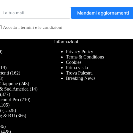
Mandami aggiornamenti
Accetto i termini e le condizioni
Informazioni
0)
Privacy Policy
Terms & Conditions
)
Cookies
19)
Prima visita
tenti
(162)
Trova Palestra
3)
Breaking News
Giappone
(248)
& Sud America
(14)
(377)
contri Pro
(710)
.105)
a
(1.528)
g & BJJ
(366)
)
86)
(428)