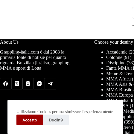
About Us
Choose your destiny
Grappling-italia.com è dal 2008 la
Accademie
(2
primaria fonte di notizie per quanto
Colonne
(91)
riguarda Brazilian jiu-jitsu, grappling,
Discipline
(78
MMA e sport di Lotta
Fanta MMA
(1
Meme & Diver
MMA Africa
(
MMA Asia & 
MMA Brasile 
MMA Europa
MMA Italia: In
MMA USA
(1
News & Medi
Utilizziamo Cookies per massimizzare l'esperienza utente.
PRO Grapplin
Accetto
Declin9
Seminari
(390
Tornei estero
(
Tornei in Italia