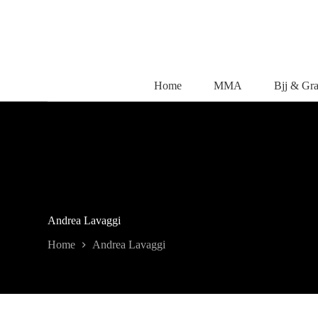
Salta
al
contenuto
Home
MMA
Bjj & Gr
Andrea Lavaggi
Home
Andrea Lavaggi