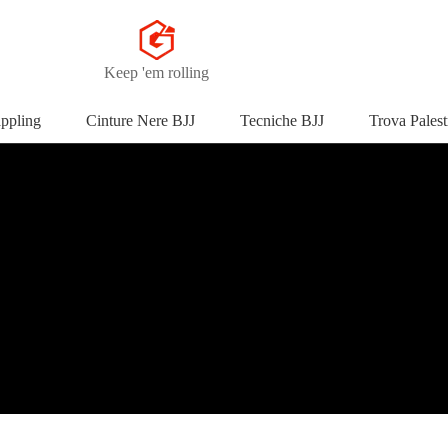
Keep 'em rolling
appling
Cinture Nere BJJ
Tecniche BJJ
Trova Palest