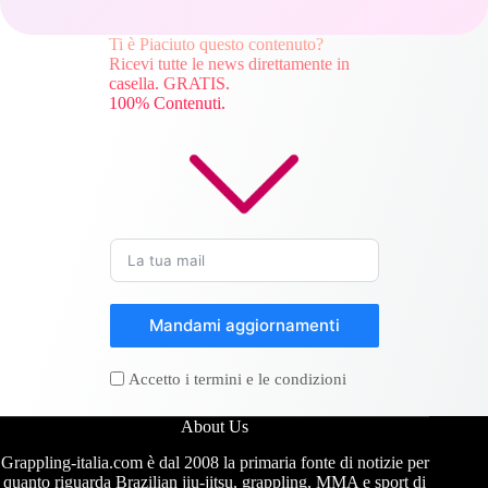
Ti è Piaciuto questo contenuto?
Ricevi tutte le news direttamente in
casella. GRATIS.
100% Contenuti.
Mandami aggiornamenti
Accetto i termini e le condizioni
About Us
Grappling-italia.com è dal 2008 la primaria fonte di notizie per
quanto riguarda Brazilian jiu-jitsu, grappling, MMA e sport di