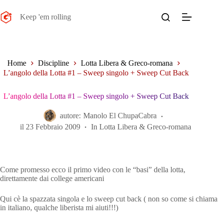
Salta
al
Keep 'em rolling
contenuto
Home
Discipline
Lotta Libera & Greco-romana
L’angolo della Lotta #1 – Sweep singolo + Sweep Cut Back
L’angolo della Lotta #1 – Sweep singolo + Sweep Cut Back
autore:
Manolo El ChupaCabra
il
23 Febbraio 2009
In
Lotta Libera & Greco-romana
Come promesso ecco il primo video con le “basi” della lotta,
direttamente dai college americani
Qui cè la spazzata singola e lo sweep cut back ( non so come si chiama
in italiano, qualche liberista mi aiuti!!!)