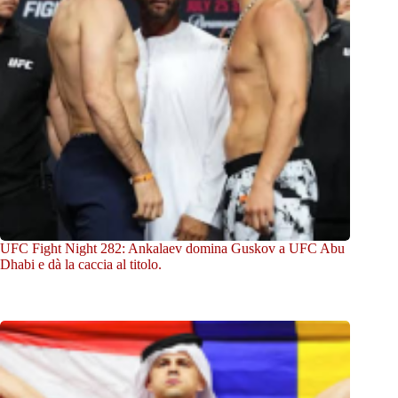
UFC Fight Night 282: Ankalaev domina Guskov a UFC Abu
Dhabi e dà la caccia al titolo.