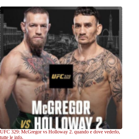
UFC 329: McGregor vs Holloway 2. quando e dove vederlo,
tutte le info.