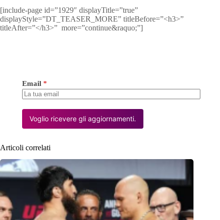
[include-page id=”1929″ displayTitle=”true”
displayStyle=”DT_TEASER_MORE” titleBefore=”<h3>”
titleAfter=”</h3>” more=”continue&raquo;”]
Email
*
Voglio ricevere gli aggiornamenti.
Articoli correlati