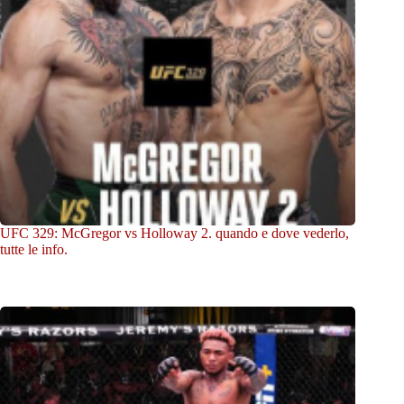
UFC 329: McGregor vs Holloway 2. quando e dove vederlo,
tutte le info.