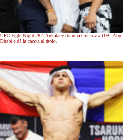
UFC Fight Night 282: Ankalaev domina Guskov a UFC Abu
Dhabi e dà la caccia al titolo.