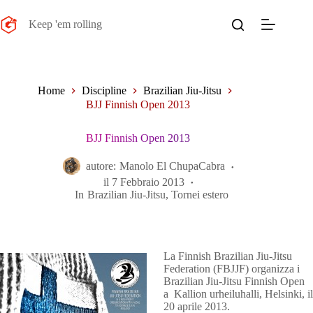
Salta
al
Keep 'em rolling
contenuto
Home
Discipline
Brazilian Jiu-Jitsu
BJJ Finnish Open 2013
BJJ Finnish Open 2013
autore:
Manolo El ChupaCabra
il
7 Febbraio 2013
In
Brazilian Jiu-Jitsu
,
Tornei estero
La Finnish Brazilian Jiu-Jitsu
Federation (FBJJF) organizza i
Brazilian Jiu-Jitsu Finnish Open
a Kallion urheiluhalli, Helsinki, il
20 aprile 2013.