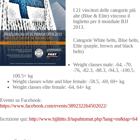
I 21 vincitori delle categorie più
alte (Blue & Elite) vincono il
biglietto per il mondiale BJJ
2013.
Categorie White belts, Blue belts,
Elite (purple, brown and black
belts)
Weight classes male: -64, -70,
-76, -82.3, -88.3, -94.3, -100.5,
100.5+ kg
Weight classes white and blue female: -58.5, -69, 69+ kg
Weight classes elite female: -64, 64+ kg
Evento su Facebook:
https://www.facebook.com/events/389232264502022/
Iscrizione qui:
http://www.bjjliitto.fi/tapahtumat.php?lang=en&tap=64