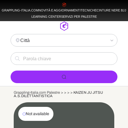
GRAPPLING-ITALIA.COM
NOVITÀ E AGGIORNAMENTI
TECNICHE
CINTURE NERE BJJ
LEARNING CENTER
SERVIZI PER PALESTRE
Città
Grappling-Italia.com Palestre >
>
>
>
KAIZEN JU JITSU
A.S.DILETTANTISTICA
Not available