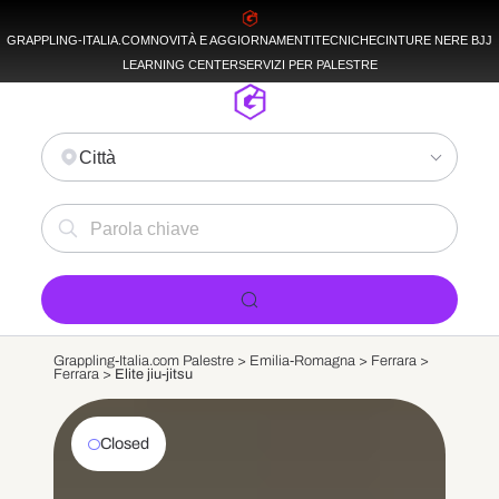
GRAPPLING-ITALIA.COM
NOVITÀ E AGGIORNAMENTI
TECNICHE
CINTURE NERE BJJ
LEARNING CENTER
SERVIZI PER PALESTRE
Città
Grappling-Italia.com Palestre >
Emilia-Romagna
>
Ferrara
>
Ferrara
>
Elite jiu-jitsu
Closed