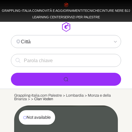
GRAPPLING-ITALIA.COM
NOVITÀ E AGGIORNAMENTI
TECNICHE
CINTURE NERE BJJ
LEARNING CENTER
SERVIZI PER PALESTRE
Città
Grappling-Italia.com Palestre >
Lombardia
>
Monza e della
Brianza
>
>
Clan Voden
Not available