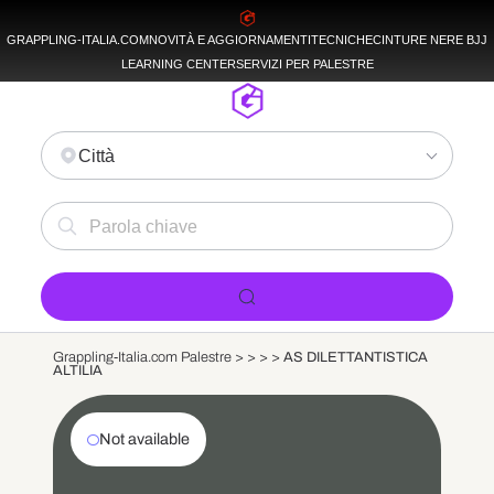
GRAPPLING-ITALIA.COM
NOVITÀ E AGGIORNAMENTI
TECNICHE
CINTURE NERE BJJ
LEARNING CENTER
SERVIZI PER PALESTRE
Città
Grappling-Italia.com Palestre >
>
>
>
AS DILETTANTISTICA
ALTILIA
Not available