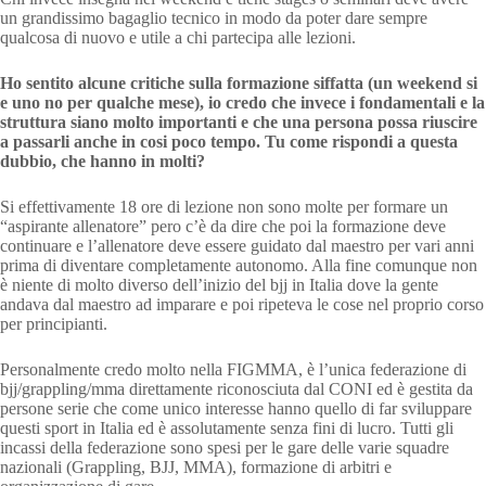
un grandissimo bagaglio tecnico in modo da poter dare sempre
qualcosa di nuovo e utile a chi partecipa alle lezioni.
Ho sentito alcune critiche sulla formazione siffatta (un weekend si
e uno no per qualche mese), io credo che invece i fondamentali e la
struttura siano molto importanti e che una persona possa riuscire
a passarli anche in cosi poco tempo. Tu come rispondi a questa
dubbio, che hanno in molti?
Si effettivamente 18 ore di lezione non sono molte per formare un
“aspirante allenatore” pero c’è da dire che poi la formazione deve
continuare e l’allenatore deve essere guidato dal maestro per vari anni
prima di diventare completamente autonomo. Alla fine comunque non
è niente di molto diverso dell’inizio del bjj in Italia dove la gente
andava dal maestro ad imparare e poi ripeteva le cose nel proprio corso
per principianti.
Personalmente credo molto nella FIGMMA, è l’unica federazione di
bjj/grappling/mma direttamente riconosciuta dal CONI ed è gestita da
persone serie che come unico interesse hanno quello di far sviluppare
questi sport in Italia ed è assolutamente senza fini di lucro. Tutti gli
incassi della federazione sono spesi per le gare delle varie squadre
nazionali (Grappling, BJJ, MMA), formazione di arbitri e