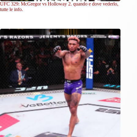
UFC 329: McGregor vs Holloway 2. quando e dove vederlo,
tutte le info.