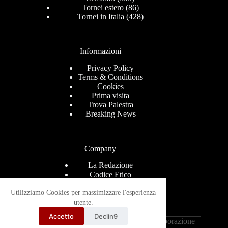
Tornei estero
(86)
Tornei in Italia
(428)
Informazioni
Privacy Policy
Terms & Conditions
Cookies
Prima visita
Trova Palestra
Breaking News
Company
La Redazione
Codice Etico
Contact
Help Center
Utilizziamo Cookies per massimizzare l'esperienza
Advertise
utente.
Ricevi le news via mail
Accetto
Declin9
Copyright © 2026 - Grappling-Italia.com in collaborazione