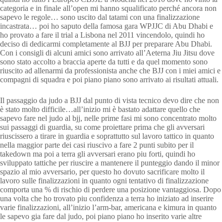
categoria e in finale all’open mi hanno squalificato perché ancora non
sapevo le regole… sono uscito dal tatami con una finalizzazione
incastrata… poi ho saputo della famosa gara WPJJC di Abu Dhabi e
ho provato a fare il trial a Lisbona nel 2011 vincendolo, quindi ho
deciso di dedicarmi completamente al BJJ per preparare Abu Dhabi.
Con i consigli di alcuni amici sono arrivato all’Aeterna Jiu Jitsu dove
sono stato accolto a braccia aperte da tutti e da quel momento sono
riuscito ad allenarmi da professionista anche che BJJ con i miei amici e
compagni di squadra e poi piano piano sono arrivato ai risultati attuali.
Il passaggio da judo a BJJ dal punto di vista tecnico devo dire che non
è stato molto difficile…all’inizio mi è bastato adattare quello che
sapevo fare nel judo al bjj, nelle prime fasi mi sono concentrato molto
sui passaggi di guardia, su come proiettare prima che gli avversari
riuscissero a tirare in guardia e soprattutto sul lavoro tattico in quanto
nella maggior parte dei casi riuscivo a fare 2 punti subito per il
takedown ma poi a terra gli avversari erano piu forti, quindi ho
sviluppato tattiche per riuscire a mantenere il punteggio dando il minor
spazio al mio avversario, per questo ho dovuto sacrificare molto il
lavoro sulle finalizzazioni in quanto ogni tentativo di finalizzazione
comporta una % di rischio di perdere una posizione vantaggiosa. Dopo
una volta che ho trovato piu confidenza a terra ho iniziato ad inserire
varie finalizzazioni, all’inizio l’arm-bar, americana e kimura in quanto
le sapevo gia fare dal judo, poi piano piano ho inserito varie altre