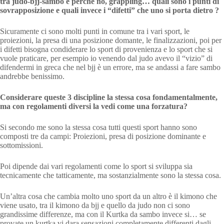
tra judo-bjj-sambo e perchè no, grappling… quali sono i punti di
sovrapposizione e quali invece i “difetti” che uno si porta dietro ?
Sicuramente ci sono molti punti in comune tra i vari sport, le
proiezioni, la presa di una posizione domante, le finalizzazioni, poi per
i difetti bisogna condiderare lo sport di provenienza e lo sport che si
vuole praticare, per esempio io venendo dal judo avevo il “vizio” di
difendermi in greca che nel bjj è un errore, ma se andassi a fare sambo
andrebbe benissimo.
Considerare queste 3 discipline la stessa cosa fondamentalmente,
ma con regolamenti diversi la vedi come una forzatura?
Si secondo me sono la stessa cosa tutti questi sport hanno sono
composti tre da campi: Proiezioni, presa di posizione dominante e
sottomissioni.
Poi dipende dai vari regolamenti come lo sport si sviluppa sia
tecnicamente che tatticamente, ma sostanzialmente sono la stessa cosa.
Un’altra cosa che cambia molto uno sport da un altro è il kimono che
viene usato, tra il kimono da bjj e quello da judo non ci sono
grandissime differenze, ma con il Kurtka da sambo invece si… se
provate un kurtka vi dara sensazioni completamente differenti dagli