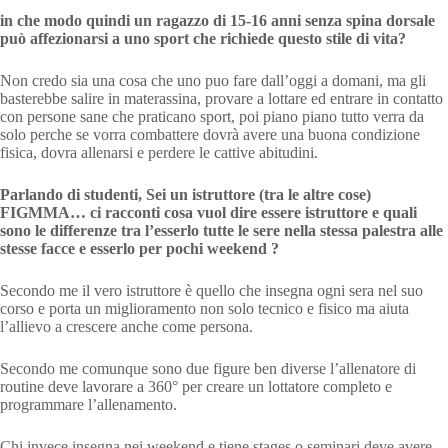
in che modo quindi un ragazzo di 15-16 anni senza spina dorsale
può affezionarsi a uno sport che richiede questo stile di vita?
Non credo sia una cosa che uno puo fare dall’oggi a domani, ma gli
basterebbe salire in materassina, provare a lottare ed entrare in contatto
con persone sane che praticano sport, poi piano piano tutto verra da
solo perche se vorra combattere dovrà avere una buona condizione
fisica, dovra allenarsi e perdere le cattive abitudini.
Parlando di studenti, Sei un istruttore (tra le altre cose)
FIGMMA… ci racconti cosa vuol dire essere istruttore e quali
sono le differenze tra l’esserlo tutte le sere nella stessa palestra alle
stesse facce e esserlo per pochi weekend ?
Secondo me il vero istruttore è quello che insegna ogni sera nel suo
corso e porta un miglioramento non solo tecnico e fisico ma aiuta
l’allievo a crescere anche come persona.
Secondo me comunque sono due figure ben diverse l’allenatore di
routine deve lavorare a 360° per creare un lottatore completo e
programmare l’allenamento.
Chi invece insegna nei weekend e tiene stages o seminari deve avere