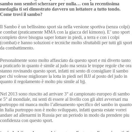
sambo non sembri scherzare per nulla… con la recentissima
medaglia ti sei dimostrato davvero un lottatore a tutto tondo.
Come trovi il sambo?
Il Sambo è un bellissimo sport sia nella versione sportiva (senza colpi)
e combat (praticamente MMA con la giacca del kimono). E’ uno sport
completo dove bisogna saper lottare in piedi, a terra e con i colpi
(combat) e hanno soluzioni e tecniche molto sfruttabili per tutti gli sport
da combattimento.
Personalmente sono molto affasciato da questo sport e mi diverto tanto
a praticarlo in quanto è simile al judo ma senza le troppe regole che ora
stanno rovinando questo sport, infatti mi sento di consigliare il sambo
per chi volesse migliorare la lotta in piedi nel BJJ al posto del judo in
quanto il regolamento è molto piu simile al bjj.
Nel 2013 sono riuscito ad arrivare 3° al campionato europeo di sambo
e 5° al mondiale, mi senti di essere al livello con gli altri avversari ma
purtroppo mi manca molto l’allenamento specifico del sambo in quanto
in Italia purtroppo non è molto sviluppato, infatti questa estate vorrei
andare ad allenarmi in Russia per un periodo in modo da prendere piu
confidenza con questo sport.