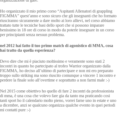
organizzazione di gare.
Ho organizzato il mio primo corso “Aspitanti Allenatori di grappling
FIGMMA” quest’anno e sono sicuro che gli insegnanti che ho formato
riusciranno sicuramente a dare molto ai loro allievi, nel corso abbiamo
trattato tutte le tecniche basi dello sport che si possono imparare
benissimo in 18 ore di corso in modo da poterle insegnare in un corso
per principianti senza nessun problema.
nel 2012 hai fatto il tuo primo match di agonistico di MMA, cosa
hai tratto da quella esperienza?
Devo dire che mi è piaciuto moltissimo e veramente sono stati 2
incontri in quanto ho partecipato al trofeo Warrior organizzato dalla
FIGMMA, ho deciso all’ultimo di partecipare e non mi ero preparato
troppo sullo striking ma sono riuscito comunque a vincere 1 incontro e
perdere la finale solo all’overtime e soprattutto a non farmi male :-)
Nel 2015 come obiettivo ho quello di fare 2 incontri da professionista
di mma, è una cosa che volevo fare gia da tanto ma praticando cosi
tanti sport ho il calendario molto pieno, vorrei farne uno in estate e uno
a dicembre, anzi se qualcuno organizza qualche evento in quei periodi
mi contatti pure :-)