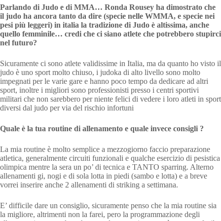
Parlando di Judo e di MMA… Ronda Rousey ha dimostrato che
il judo ha ancora tanto da dire (specie nelle WMMA, e specie nei
pesi più leggeri) in italia la tradizione di Judo è altissima, anche
quello femminile… credi che ci siano atlete che potrebbero stupirci
nel futuro?
Sicuramente ci sono atlete validissime in Italia, ma da quanto ho visto il
judo è uno sport molto chiuso, i judoka di alto livello sono molto
impegnati per le varie gare e hanno poco tempo da dedicare ad altri
sport, inoltre i migliori sono professionisti presso i centri sportivi
militari che non sarebbero per niente felici di vedere i loro atleti in sport
diversi dal judo per via del rischio infortuni
Quale è la tua routine di allenamento e quale invece consigli ?
La mia routine è molto semplice a mezzogiorno faccio preparazione
atletica, generalmente circuiti funzionali e qualche esercizio di pesistica
olimpica mentre la sera un po’ di tecnica e TANTO sparring. Alterno
allenamenti gi, nogi e di sola lotta in piedi (sambo e lotta) e a breve
vorrei inserire anche 2 allenamenti di striking a settimana.
E’ difficile dare un consiglio, sicuramente penso che la mia routine sia
la migliore, altrimenti non la farei, pero la programmazione degli