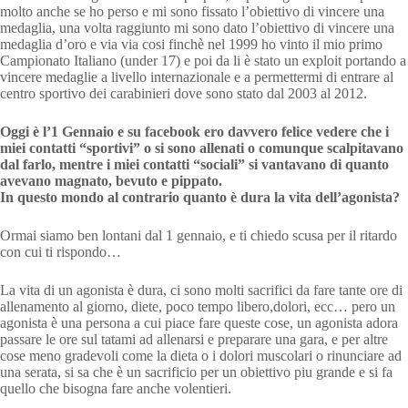
molto anche se ho perso e mi sono fissato l’obiettivo di vincere una
medaglia, una volta raggiunto mi sono dato l’obiettivo di vincere una
medaglia d’oro e via via cosi finchè nel 1999 ho vinto il mio primo
Campionato Italiano (under 17) e poi da li è stato un exploit portando a
vincere medaglie a livello internazionale e a permettermi di entrare al
centro sportivo dei carabinieri dove sono stato dal 2003 al 2012.
Oggi è l’1 Gennaio e su facebook ero davvero felice vedere che i
miei contatti “sportivi” o si sono allenati o comunque scalpitavano
dal farlo, mentre i miei contatti “sociali” si vantavano di quanto
avevano magnato, bevuto e pippato.
In questo mondo al contrario quanto è dura la vita dell’agonista?
Ormai siamo ben lontani dal 1 gennaio, e ti chiedo scusa per il ritardo
con cui ti rispondo…
La vita di un agonista è dura, ci sono molti sacrifici da fare tante ore di
allenamento al giorno, diete, poco tempo libero,dolori, ecc… pero un
agonista è una persona a cui piace fare queste cose, un agonista adora
passare le ore sul tatami ad allenarsi e preparare una gara, e per altre
cose meno gradevoli come la dieta o i dolori muscolari o rinunciare ad
una serata, si sa che è un sacrificio per un obiettivo piu grande e si fa
quello che bisogna fare anche volentieri.