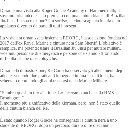
Durante una visita alla Roger Gracie Academy di Hammersmith, il
sovrano britannico è stato premiato con una cintura bianca di Brazilian
Jiu-Jitsu. La sua reazione? Un sorriso, la cintura agitata in aria e un
applauso divertito da parte di tutti i presenti.
La visita era organizzata insieme a REORG, l’associazione fondata nel
2017 dall’ex Royal Marine e cintura nera Sam Sheriff. L’obiettivo è
semplice, ma potente: usare il Brazilian Jiu-Jitsu per aiutare militari,
veterani, personale di emergenza e persone che stanno affrontando
difficoltà fisiche o psicologiche.
Durante la dimostrazione, Re Carlo ha osservato gli allenamenti degli
atleti e, vedendo due praticanti impegnati in una fase di lotta, ha
scherzato ricordando gli anni trascorsi nella Marina Militare.
“Sembra quasi un tiro alla fune. Lo facevamo anche sulla HMS
Bronington.”
Il momento più significativo della giornata, però, non è stato quello
della cintura bianca del Re.
È stato quando Roger Gracie ha consegnato la cintura nera a uno
studente di REORG, dopo un percorso durato oltre dieci anni.