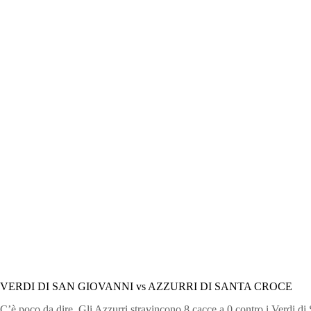
VERDI DI SAN GIOVANNI vs AZZURRI DI SANTA CROCE
C’è poco da dire. Gli Azzurri stravincono 8 cacce a 0 contro i Verdi di