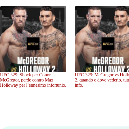
UFC 329: Shock per Conor
UFC 329: McGregor vs Hol
McGregor, perde contro Max
2. quando e dove vederlo, tutt
Holloway per l’ennesimo infortunio.
info.