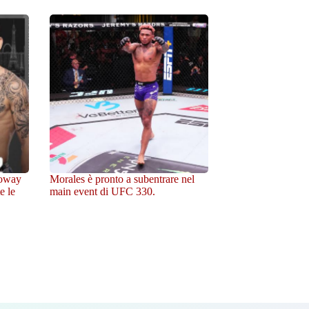
loway
Morales è pronto a subentrare nel
e le
main event di UFC 330.