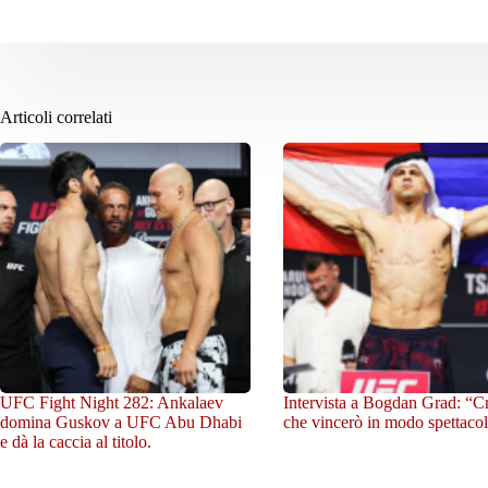
Articoli correlati
UFC Fight Night 282: Ankalaev
Intervista a Bogdan Grad: “C
domina Guskov a UFC Abu Dhabi
che vincerò in modo spettacol
e dà la caccia al titolo.