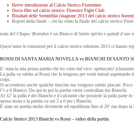
Breve introduzione al Calcio Storico Fiorentino
Docu-film sul calcio storico: Florence Fight Club
Risultati delle Seminfilai (stagione 2013 del calcio storico fiorent
Report della finale – chi ha vinto la finale del calcio storico Fior
nota del Chupa: Brandon è un Bianco di Santo spirito e quindi il suo re
Quest’anno le estrazioni per il calcio storico edizione 2013 ci hanno reg
ROSSI DI SANTA MARIA NOVELLA vs BIANCHI DI SANTO SPI
E’ stata la mia prima partita che ho visto dal vivo: spettacolo! (chiaram
La palla va subito ai Rossi che la tengono per venti minuti aspettando d
colpi.
Si accendono anche qualche mischie ma vengono subito placate. Poco prim
l’1 a 0 Bianco. Da qui in poi la partita viene controllata dai Bianchi.
Al 32′ la palla è dei Bianchi e il calciante che possiede la palla parte 
stessa storia e la partita va sul 3 a 0 per i Bianchi.
É stata un partita molto divertente ed equilibrata fino al 20′ ma dopo l
Calcio Storico 2013 Bianchi vs Rossi – video della partita