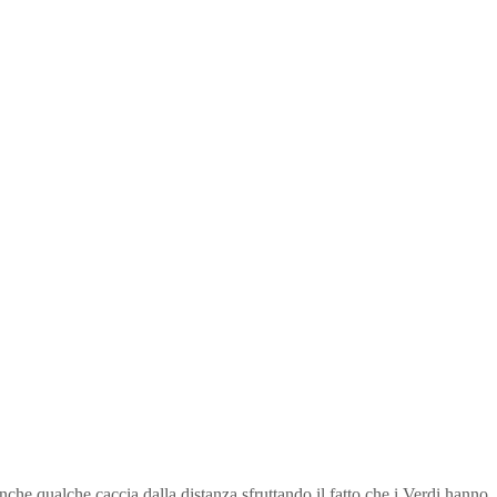
che qualche caccia dalla distanza sfruttando il fatto che i Verdi hanno