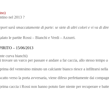
ino)
entino nel 2013 ?
port sarà smaccatamente di parte: se siete di altri colori e vi va di di
alato le partite Rossi – Bianchi e Verdi – Azzurri.
RITO – 15/06/2013
ente curva bianchi)
i trovare un varco per passare e andare a far caccia, allo stesso tempo a
a del ventesimo minuto un calciante bianco riesce a infiltrarsi nella di
in scatto verso la porta avversaria, viene difeso perfettamente dai compag
a prima caccia i Rossi non hanno potuto fare niente per recuperare e batt