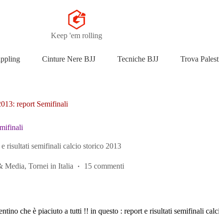
Keep 'em rolling
appling
Cinture Nere BJJ
Tecniche BJJ
Trova Palest
2013: report Semifinali
mifinali
t e risultati semifinali calcio storico 2013
& Media
,
Tornei in Italia
15 commenti
ino che è piaciuto a tutti !! in questo : report e risultati semifinali cal