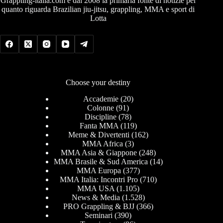
Grappling-italia.com è dal 2008 la primaria fonte di notizie per
quanto riguarda Brazilian jiu-jitsu, grappling, MMA e sport di
Lotta
Choose your destiny
Accademie
(20)
Colonne
(91)
Discipline
(78)
Fanta MMA
(119)
Meme & Divertenti
(162)
MMA Africa
(3)
MMA Asia & Giappone
(248)
MMA Brasile & Sud America
(14)
MMA Europa
(377)
MMA Italia: Incontri Pro
(710)
MMA USA
(1.105)
News & Media
(1.528)
PRO Grappling & BJJ
(366)
Seminari
(390)