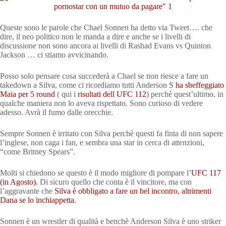
Queste sono le parole che Chael Sonnen ha detto via Tweet…. che
dire, il neo politico non le manda a dire e anche se i livelli di
discussione non sono ancora ai livelli di Rashad Evans vs Quinton
Jackson … ci stiamo avvicinando.
Posso solo pensare cosa succederà a Chael se non riesce a fare un
takedown a Silva, come ci ricordiamo tutti Anderson S
ha sbeffeggiato
Maia per 5 round
( qui i
risultati dell UFC 112
) perchè quest’ultimo, in
qualche maniera non lo aveva rispettato. Sono curioso di vedere
adesso. Avrà il fumo dalle orecchie.
Sempre Sonnen è irritato con Silva perchè questi fa finta di non sapere
l’inglese, non caga i fan, e sembra una star in cerca di attenzioni,
“come Britney Spears”.
Molti si chiedono se questo è il modo migliore di pompare l’
UFC 117
(in Agosto).
Di sicuro quello che conta è il vincitore, ma con
l’aggravante che
Silva è obbligato a fare un bel incontro, altrimenti
Dana se lo inchiappetta
.
Sonnen è un wrestler di qualità e benchè Anderson Silva è uno striker