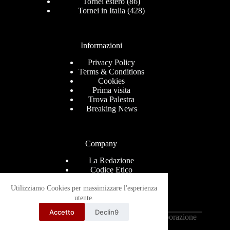
Tornei estero
(86)
Tornei in Italia
(428)
Informazioni
Privacy Policy
Terms & Conditions
Cookies
Prima visita
Trova Palestra
Breaking News
Company
La Redazione
Codice Etico
Contact
Help Center
Utilizziamo Cookies per massimizzare l'esperienza
Advertise
utente.
Ricevi le news via mail
Accetto
Declin9
Copyright © 2026 - Grappling-Italia.com in collaborazione
con
TantraMarketing.it