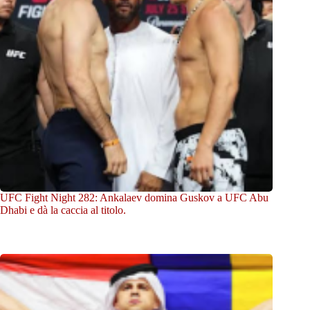
UFC Fight Night 282: Ankalaev domina Guskov a UFC Abu
Dhabi e dà la caccia al titolo.