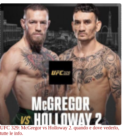
UFC 329: McGregor vs Holloway 2. quando e dove vederlo,
tutte le info.