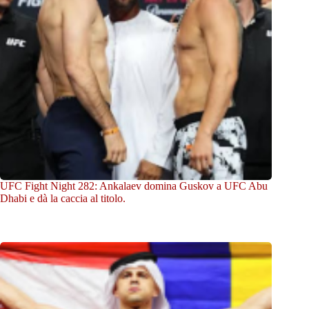
UFC Fight Night 282: Ankalaev domina Guskov a UFC Abu
Dhabi e dà la caccia al titolo.