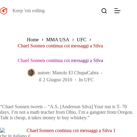
Salta
al
Keep 'em rolling
contenuto
Home
MMA USA
UFC
Chael Sonnen continua coi messaggi a Silva
Chael Sonnen continua coi messaggi a Silva
autore:
Manolo El ChupaCabra
il
2 Giugno 2010
In
UFC
“Chael Sonnen tweets – “A.S. [Anderson Silva] Your run is T- 70
days. I’m not a math teacher from Ohio, I’m a gangster from Oregon.
Talk is cheap, it takes money to buy whiskey.”
che in italiano è