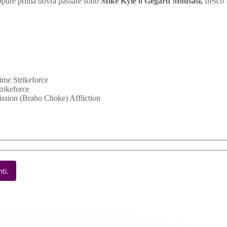
pure prima dovrà passare sotto
Mike Kyle o Gegard Mousasi,
fresco 
ime Strikeforce
rikeforce
sion (Brabo Choke) Affliction
ti.