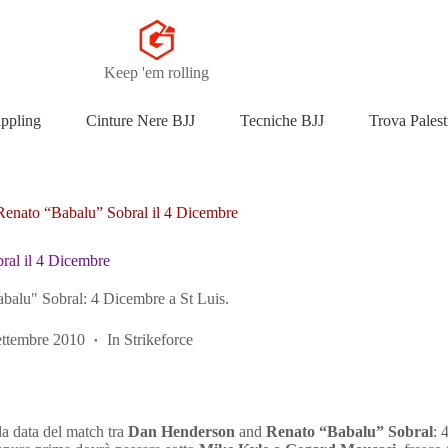
Keep 'em rolling
appling
Cinture Nere BJJ
Tecniche BJJ
Trova Palest
enato “Babalu” Sobral il 4 Dicembre
al il 4 Dicembre
abalu" Sobral: 4 Dicembre a St Luis.
ettembre 2010
In
Strikeforce
 la data del match tra
Dan Henderson
and
Renato “Babalu” Sobral
: 