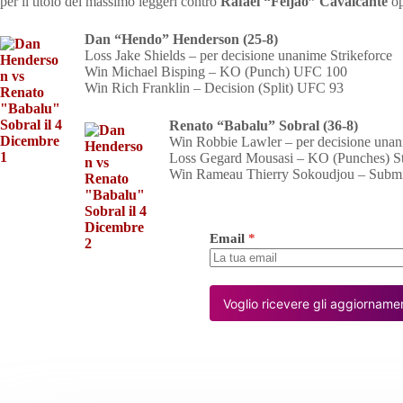
per il titolo dei massimo leggeri contro
Rafael “Feijao” Cavalcante
op
Dan “Hendo” Henderson (25-8)
Loss Jake Shields – per decisione unanime Strikeforce
Win Michael Bisping – KO (Punch) UFC 100
Win Rich Franklin – Decision (Split) UFC 93
Renato “Babalu” Sobral (36-8)
Win Robbie Lawler – per decisione unan
Loss Gegard Mousasi – KO (Punches) St
Win Rameau Thierry Sokoudjou – Submis
Email
*
Voglio ricevere gli aggiornamen