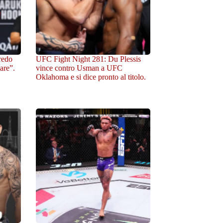
redo
UFC Fight Night 281: Du Plessis
are”.
vince contro Usman a UFC
Oklahoma e si dice pronto al titolo.