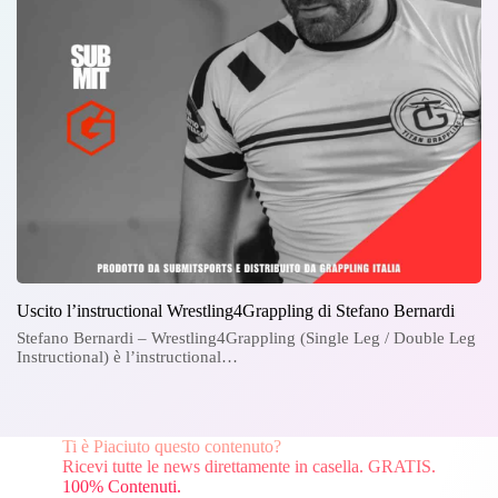
Uscito l’instructional Wrestling4Grappling di Stefano Bernardi
Stefano Bernardi – Wrestling4Grappling (Single Leg / Double Leg
Instructional) è l’instructional…
Ti è Piaciuto questo contenuto?
Ricevi tutte le news direttamente in casella. GRATIS.
100% Contenuti.