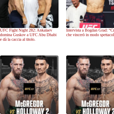
UFC Fight Night 282: Ankalaev
Intervista a Bogdan Grad: “C
domina Guskov a UFC Abu Dhabi
che vincerò in modo spettacol
e dà la caccia al titolo.