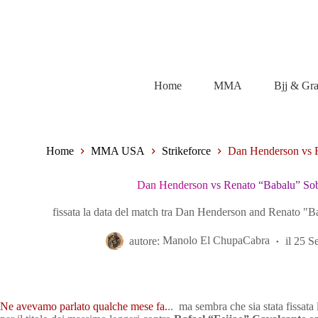
Salta
al
contenuto
Home
MMA
Bjj & Gr
Home
MMA USA
Strikeforce
Dan Henderson vs R
Dan Henderson vs Renato “Babalu” Sobr
fissata la data del match tra Dan Henderson and Renato "B
autore:
Manolo El ChupaCabra
il
25 S
Ne avevamo parlato qualche mese fa.
.. ma sembra che sia stata fissata