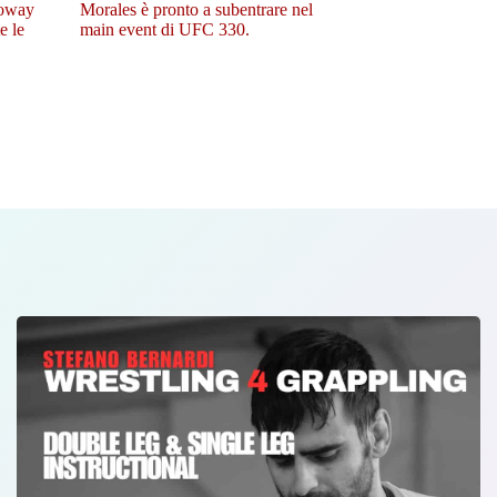
loway
Morales è pronto a subentrare nel
e le
main event di UFC 330.