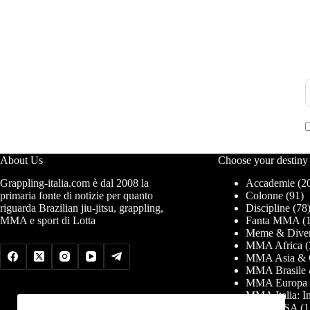
About Us
Choose your destiny
Grappling-italia.com è dal 2008 la
Accademie
(2
primaria fonte di notizie per quanto
Colonne
(91)
riguarda Brazilian jiu-jitsu, grappling,
Discipline
(78
MMA e sport di Lotta
Fanta MMA
(1
Meme & Diver
MMA Africa
(
MMA Asia & 
MMA Brasile 
MMA Europa
MMA Italia: In
MMA USA
(1