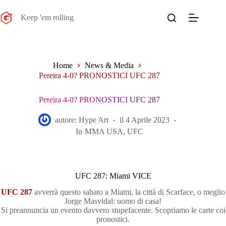
Salta
al
Keep 'em rolling
contenuto
Home
News & Media
Pereira 4-0? PRONOSTICI UFC 287
Pereira 4-0? PRONOSTICI UFC 287
autore:
Hype Art
il
4 Aprile 2023
In
MMA USA
,
UFC
UFC 287: Miami VICE
UFC 287
avverrà questo sabato a Miami, la città di Scarface, o meglio
Jorge Masvidal: uomo di casa!
Si preannuncia un evento davvero stupefacente. Scopriamo le carte coi
pronostici.