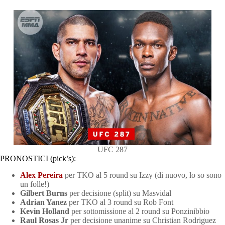
UFC 287
PRONOSTICI (pick’s):
Alex Pereira
per TKO al 5 round su Izzy (di nuovo, lo so sono
un folle!)
Gilbert Burns
per decisione (split) su Masvidal
Adrian Yanez
per TKO al 3 round su Rob Font
Kevin Holland
per sottomissione al 2 round su Ponzinibbio
Raul Rosas Jr
per decisione unanime su Christian Rodriguez