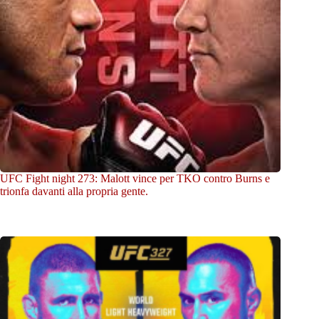
UFC Fight night 273: Malott vince per TKO contro Burns e
trionfa davanti alla propria gente.