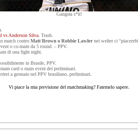
Gangsta s*it!
à.
l vs Anderson Silva
. Trash.
 un match contro
Matt Brown o Robbie Lawler
nei welter ci “piacer
event o co-main da 5 round. – PPV.
in di una fight night.
ossibilmente in Brasile, PPV.
 main card o main event dei preliminari.
erirei a gennaio nel PPV brasiliano. preliminari.
Vi piace la mia previsione del matchmaking? Fatemelo sapere.