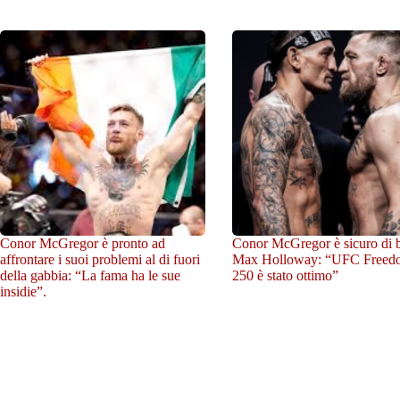
Conor McGregor è pronto ad
Conor McGregor è sicuro di b
affrontare i suoi problemi al di fuori
Max Holloway: “UFC Freed
della gabbia: “La fama ha le sue
250 è stato ottimo”
insidie”.