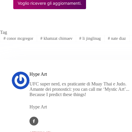
Voglio ricevere gli aggiornamenti.
Tag
#
conor mcgregor
#
khamzat chimaev
#
li jinglinag
#
nate diaz
Hype Art
UFC super nerd, ex praticante di Muay Thai e Judo.
Amante dei pronostici: you can call me ‘Mystic Art’...
Because I predict these things!
Hype Art