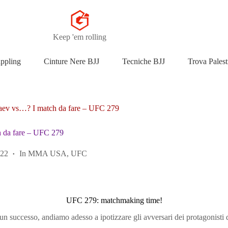
Keep 'em rolling
appling
Cinture Nere BJJ
Tecniche BJJ
Trova Palest
aev vs…? I match da fare – UFC 279
 da fare – UFC 279
022
In
MMA USA
,
UFC
UFC 279: matchmaking time!
un successo, andiamo adesso a ipotizzare gli avversari dei protagonisti d