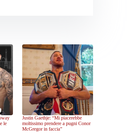
loway
Justin Gaethje: “Mi piacerebbe
e le
moltissimo prendere a pugni Conor
McGregor in faccia”