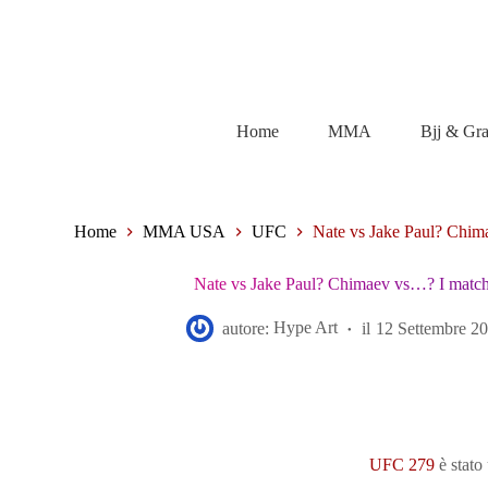
Salta
al
contenuto
Home
MMA
Bjj & Gr
Home
MMA USA
UFC
Nate vs Jake Paul? Chim
Nate vs Jake Paul? Chimaev vs…? I match
autore:
Hype Art
il
12 Settembre 2
UFC 279
è stato 