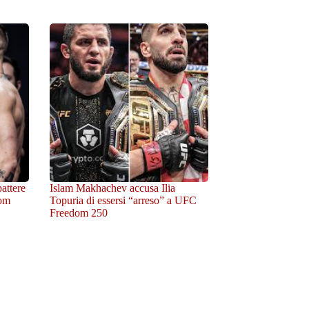
attere
Islam Makhachev accusa Ilia
om
Topuria di essersi “arreso” a UFC
Freedom 250