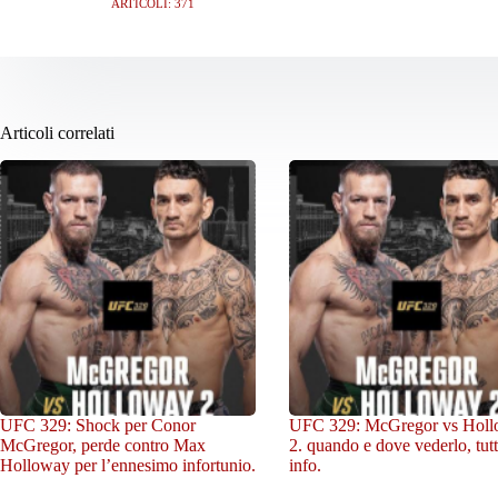
ARTICOLI: 371
Articoli correlati
UFC 329: Shock per Conor
UFC 329: McGregor vs Hol
McGregor, perde contro Max
2. quando e dove vederlo, tutt
Holloway per l’ennesimo infortunio.
info.