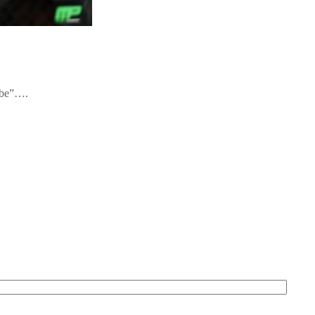
ebbe”….