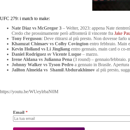
UFC 279: i match to make:
Nate Diaz vs McGregor 3
– Welter, 2023: appena Nate rientrer
Credo che prossimamente però affronterà il vincente fra
Jake Pau
Tony Ferguson
: Deve ritirarsi al più presto. Non dovesse farlo
Khamzat Chimaev vs Colby Covington
entro febbraio. Main 
Kevin Holland vs Li Jingliang
entro gennaio, main card o co-ma
Daniel Rodriguez sv Vicente Luque
– marzo.
Irene Aldana vs Julianna Pena
(3 round) – gennaio/febbraio. p
Johnny Walker vs Tyson Pedro
a gennaio in Brasile. Apertura
Jailton Almeida vs Shamil Abdurakhimov
al più presto, sugg
https://youtu.be/WUeylrbaN0M
Email
*