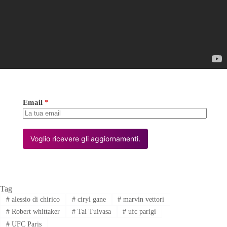
Email
*
Voglio ricevere gli aggiornamenti.
Tag
#
alessio di chirico
#
ciryl gane
#
marvin vettori
#
Robert whittaker
#
Tai Tuivasa
#
ufc parigi
#
UFC Paris