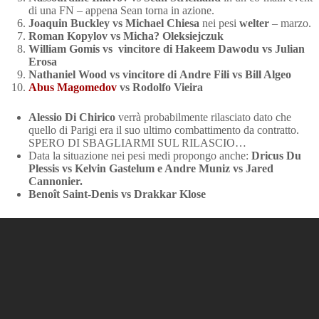
di una FN – appena Sean torna in azione.
Joaquin Buckley vs Michael Chiesa
nei pesi
welter
– marzo.
Roman Kopylov vs Micha? Oleksiejczuk
William Gomis vs vincitore di Hakeem Dawodu vs Julian
Erosa
Nathaniel Wood vs vincitore di Andre Fili vs Bill Algeo
Abus Magomedov
vs Rodolfo Vieira
Alessio Di Chirico
verrà probabilmente rilasciato dato che
quello di Parigi era il suo ultimo combattimento da contratto.
SPERO DI SBAGLIARMI SUL RILASCIO…
Data la situazione nei pesi medi propongo anche:
Dricus Du
Plessis vs Kelvin Gastelum e Andre Muniz vs Jared
Cannonier.
Benoît Saint-Denis vs Drakkar Klose