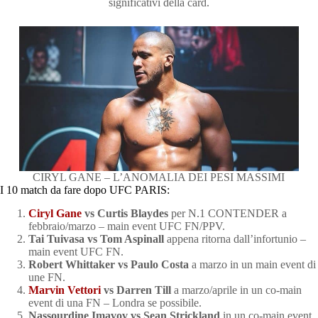
significativi della card.
CIRYL GANE – L’ANOMALIA DEI PESI MASSIMI
I 10 match da fare dopo UFC PARIS:
Ciryl Gane
vs Curtis Blaydes
per N.1 CONTENDER a
febbraio/marzo – main event UFC FN/PPV.
Tai Tuivasa vs Tom Aspinall
appena ritorna dall’infortunio –
main event UFC FN.
Robert Whittaker vs Paulo Costa
a marzo in un main event di
une FN.
Marvin Vettori
vs Darren Till
a marzo/aprile in un co-main
event di una FN – Londra se possibile.
Nassourdine Imavov vs Sean Strickland
in un co-main event