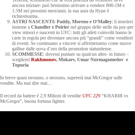
ancora iniziare: può benissimo arrivare a vendere 800-1M e
1.5M nei prossimi mesi/anni. la sua aura da Hype è
richiestissima.
ASTRI NASCENTI: Paddy, Moreno e O’Malley
: li inserirei
insieme a
Chandler e Poirier
nel gruppo delle stelle da pay-per
view minori e nascenti in UFC: tutti gli atleti coinvolti hanno le
carte in regola per diventare ancora più “grandi” come venditori
di eventi. Se continuano a vincere si affermeranno come nuove
galline dalle uova d’oro della promotion statunitense.
SCOMMESSE
: dovessi puntare su qualcun altro- in futuro –
sceglierei
Rakhmonov
, Mokaev, Umar Nurmagomedov e
Topuria
In breve quasi nessuno, o nessuno, supererà mai McGregor sulle
vendite. Ma mai dire mai…
Il record da battere è 2,9 Milioni di vendite
UFC 229
“KHABIB vs
McGregor”, buona fortuna fighter.