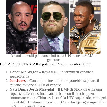
Alcuni dei volti più conosciuti nella UFC e nelle MMA in
generale
LISTA DI SUPERSTAR e potenziali Astri nascenti in UFC:
Conor McGregor
– Resta il N.1 in termini di vendite e
spettacolarità
Jon Jones
– Con un imminente ritorno potrebbe superare il
milione, milione e 500k di vendite
Nate Diaz e Jorge Masvidal
– Il BMF di Stockton è già una
superstar affermatissima e anarchica, con il match appena
annunciato contro Chimaev lascerà la UFC superando, con ogni
probabilità, 1 milione di vendite…Come ha (quasi) sempre fatto
da 5 anni a questa parte.