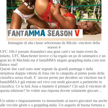
Immagine di alta classe selezionata da Micuti- vincitore della
season 4
UFC 166 è passato donandoci una gran card e un main event da
infarto, UFC Manchester invece ci ha regalo un po di rammarico e un
gran ko di Machida ma il fantaMMA targato grappling-italia.com non
finisce mai!
Queste due card sono state segnate da grandi punteggi e dalla
strepitosa doppia vittoria di Jona che lo catapulta al primo posto della
classifica senza rivali. E’ ancora presto per decidere un vincitore ma il
fantaMMA è già entrato nel vivo con molti giocatori a parimerito in
classifica. Ce la farà Jona a mantere il primato? Chi sarà il vincitore di
questa edizione? Se volete una risposta dovete solamente giocare…
Un saluto e ringraziamento va innanzitutto ai nuovi giocatori ma anche
alle vecchie glorie e a grappling-italia. Un augurio di buona fortuna a