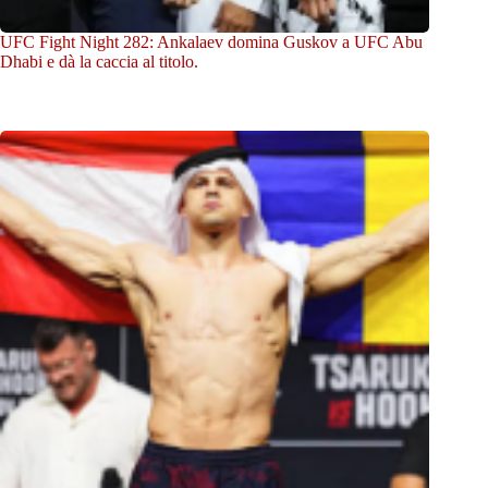
UFC Fight Night 282: Ankalaev domina Guskov a UFC Abu
Dhabi e dà la caccia al titolo.