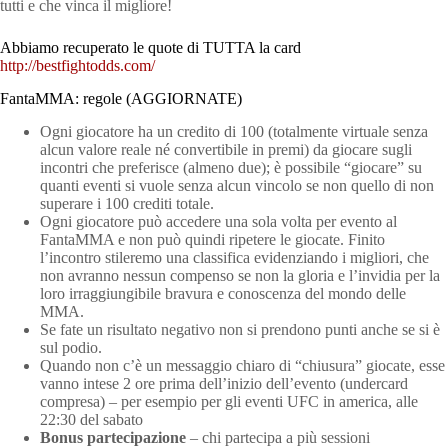
tutti e che vinca il migliore!
Abbiamo recuperato le quote di TUTTA la card
http://bestfightodds.com/
FantaMMA: regole (AGGIORNATE)
Ogni giocatore ha un credito di 100 (totalmente virtuale senza
alcun valore reale né convertibile in premi) da giocare sugli
incontri che preferisce (almeno due); è possibile “giocare” su
quanti eventi si vuole senza alcun vincolo se non quello di non
superare i 100 crediti totale.
Ogni giocatore può accedere una sola volta per evento al
FantaMMA e non può quindi ripetere le giocate. Finito
l’incontro stileremo una classifica evidenziando i migliori, che
non avranno nessun compenso se non la gloria e l’invidia per la
loro irraggiungibile bravura e conoscenza del mondo delle
MMA.
Se fate un risultato negativo non si prendono punti anche se si è
sul podio.
Quando non c’è un messaggio chiaro di “chiusura” giocate, esse
vanno intese 2 ore prima dell’inizio dell’evento (undercard
compresa) – per esempio per gli eventi UFC in america, alle
22:30 del sabato
Bonus partecipazione
– chi partecipa a più sessioni