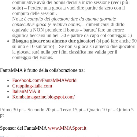
continuative avrà dei bonus decisi a inizio sessione (vedi più
sotto) – Perdere una giocata vuol dire partire da zero con il
computo delle sessioni.
Nota:
è compito del giocatore dire da quante giornate
consecutive gioca (e relativo bonus)
– dimenticarsi di dirlo
equivale a NON prendere il bonus – barare/ fare un errore
significa beccarsi un bel -30 e partire da capo col conteggio :-)
Bisogna giocare su almeno due giocatori
(si può fare anche 90
su uno e 10 sull’altro) – Se non si gioca su almeno due giocatori
la giocata sarà nulla per i fini classifica ma valida per il
conteggio del Bonus.
FantaMMA è frutto della collaborazione tra:
Facebook.com/FantaMMAWorld
Grappling-italia.com
ItalianMMA.it
Kombatmagazine.blogspot.com/
Primo 30 pt – Secondo 20 pt – Terzo 15 pt – Quarto 10 pt – Quinto 5
pt
Sponsor del FantaMMA
www.MMASport.it