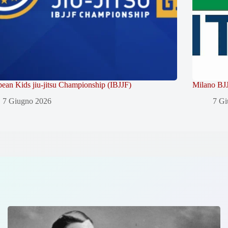
ean Kids jiu-jitsu Championship (IBJJF)
Milano BJJ
7 Giugno 2026
7 Gi