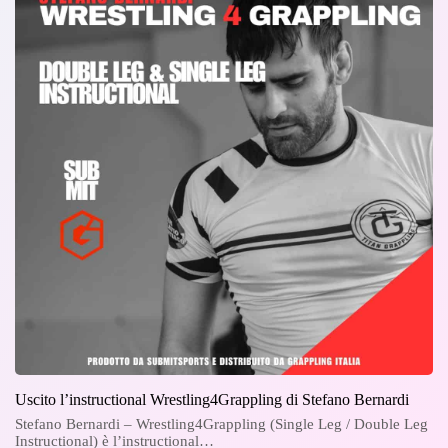
Uscito l’instructional Wrestling4Grappling di Stefano Bernardi
Stefano Bernardi – Wrestling4Grappling (Single Leg / Double Leg
Instructional) è l’instructional…