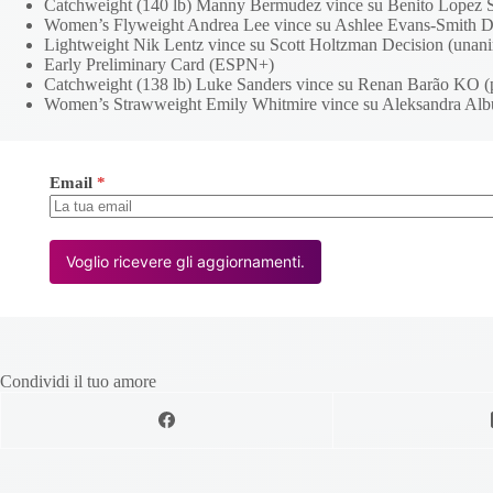
Catchweight (140 lb) Manny Bermudez vince su Benito Lopez Su
Women’s Flyweight Andrea Lee vince su Ashlee Evans-Smith De
Lightweight Nik Lentz vince su Scott Holtzman Decision (unan
Early Preliminary Card (ESPN+)
Catchweight (138 lb) Luke Sanders vince su Renan Barão KO (
Women’s Strawweight Emily Whitmire vince su Aleksandra Albu
Email
*
Voglio ricevere gli aggiornamenti.
Condividi il tuo amore