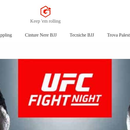
Keep 'em rolling
appling
Cinture Nere BJJ
Tecniche BJJ
Trova Palest