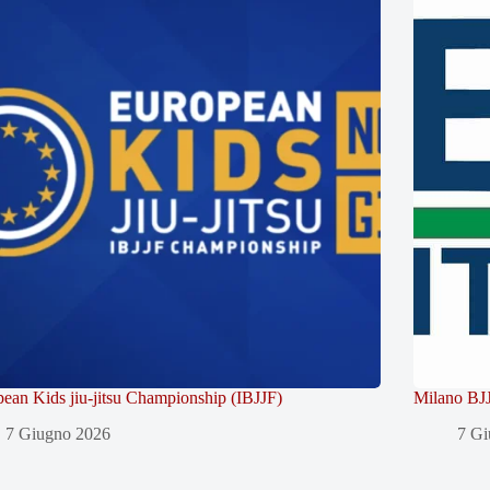
ean Kids jiu-jitsu Championship (IBJJF)
Milano BJJ
7 Giugno 2026
7 Gi