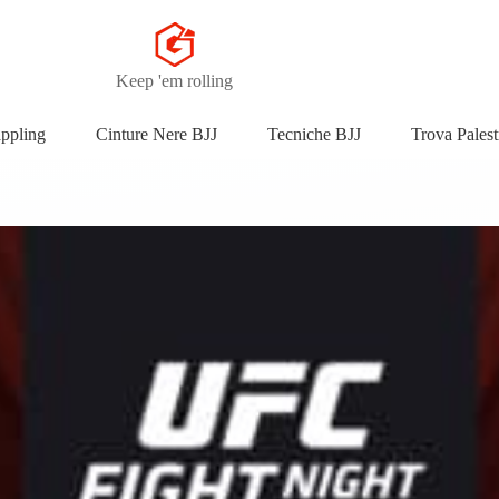
Keep 'em rolling
appling
Cinture Nere BJJ
Tecniche BJJ
Trova Palest