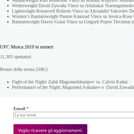
Middleweight Karl Roberson Vince su Roman Kopylov Submissio
Welterweight David Zawada Vince su Abubakar Nurmagomedov S
Lightweight Roosevelt Roberts Vince su Alexander Yakovlev De
Women’s Bantamweight Pannie Kianzad Vince su Jessica-Rose C
Bantamweight Davey Grant Vince su Grigorii Popov Decision (sp
UFC Mosca 2019 in numeri
11,305 spettatori
Bonus della serata (50K):
Fight of the Night: Zabit Magomedsharipov vs. Calvin Kattar
Performance of the Night: Magomed Ankalaev e David Zawad
Email
*
Voglio ricevere gli aggiornamenti.