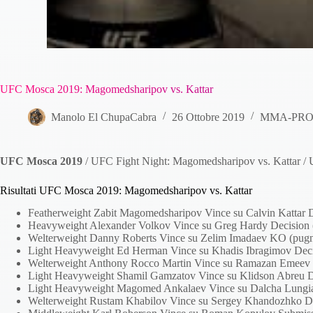
UFC Mosca 2019: Magomedsharipov vs. Kattar
Manolo El ChupaCabra
26 Ottobre 2019
MMA-PRO-tu
UFC Mosca 2019
/ UFC Fight Night: Magomedsharipov vs. Kattar /
Risultati UFC Mosca 2019: Magomedsharipov vs. Kattar
Featherweight Zabit Magomedsharipov Vince su Calvin Kattar D
Heavyweight Alexander Volkov Vince su Greg Hardy Decision (
Welterweight Danny Roberts Vince su Zelim Imadaev KO (pugn
Light Heavyweight Ed Herman Vince su Khadis Ibragimov Decis
Welterweight Anthony Rocco Martin Vince su Ramazan Emeev D
Light Heavyweight Shamil Gamzatov Vince su Klidson Abreu Dec
Light Heavyweight Magomed Ankalaev Vince su Dalcha Lungiam
Welterweight Rustam Khabilov Vince su Sergey Khandozhko Dec