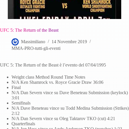
UFC 5: The Return of the Beast
Massimiliano
14 Novembre 2019
MMA-PRO-tutti-gli-eventi
UFC 5: The Return of the Beast è l’evento del 07/04/1995
Weight class Method Round Time Notes
N/A Ken Shamrock vs. Royce Gracie Draw 36:06
Final
N/A Dan Severn vince su Dave Beneteau Submission (keylock)
3:01
Semifinals
N/A Dave Beneteau vince su Todd Medina Submission (Strikes)
2:12
N/A Dan Severn vince su Oleg Taktarov TKO (cut) 4:21
Quarterfinals
N/A Jon Hess vince su Andy Anderson TKO (punches) 1:23