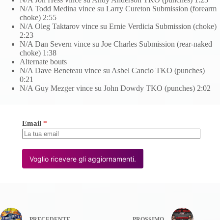
N/A Todd Medina vince su Larry Cureton Submission (forearm
choke) 2:55
N/A Oleg Taktarov vince su Ernie Verdicia Submission (choke)
2:23
N/A Dan Severn vince su Joe Charles Submission (rear-naked
choke) 1:38
Alternate bouts
N/A Dave Beneteau vince su Asbel Cancio TKO (punches)
0:21
N/A Guy Mezger vince su John Dowdy TKO (punches) 2:02
Email
*
Voglio ricevere gli aggiornamenti.
PRECEDENTE
PROSSIMO