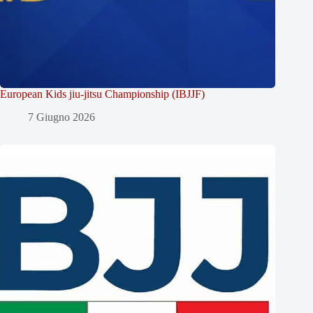
European Kids jiu-jitsu Championship (IBJJF)
7 Giugno 2026