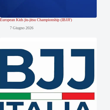
European Kids jiu-jitsu Championship (IBJJF)
7 Giugno 2026