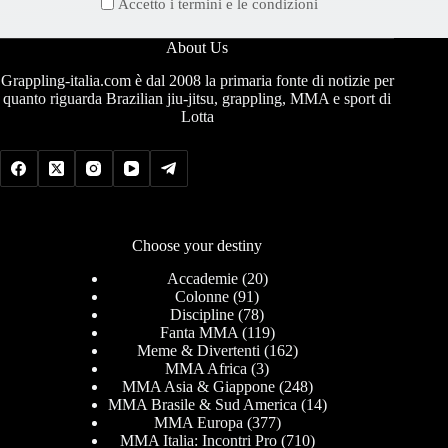
Accetto i termini e le condizioni
About Us
Grappling-italia.com è dal 2008 la primaria fonte di notizie per
quanto riguarda Brazilian jiu-jitsu, grappling, MMA e sport di
Lotta
Choose your destiny
Accademie
(20)
Colonne
(91)
Discipline
(78)
Fanta MMA
(119)
Meme & Divertenti
(162)
MMA Africa
(3)
MMA Asia & Giappone
(248)
MMA Brasile & Sud America
(14)
MMA Europa
(377)
MMA Italia: Incontri Pro
(710)