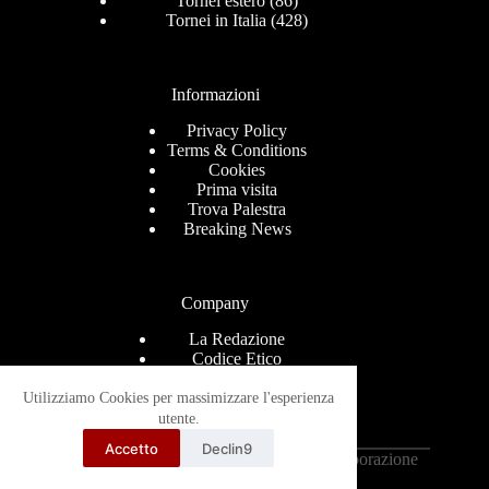
Tornei estero
(86)
Tornei in Italia
(428)
Informazioni
Privacy Policy
Terms & Conditions
Cookies
Prima visita
Trova Palestra
Breaking News
Company
La Redazione
Codice Etico
Contact
Help Center
Utilizziamo Cookies per massimizzare l'esperienza
Advertise
utente.
Ricevi le news via mail
Accetto
Declin9
Copyright © 2026 - Grappling-Italia.com in collaborazione
con
TantraMarketing.it