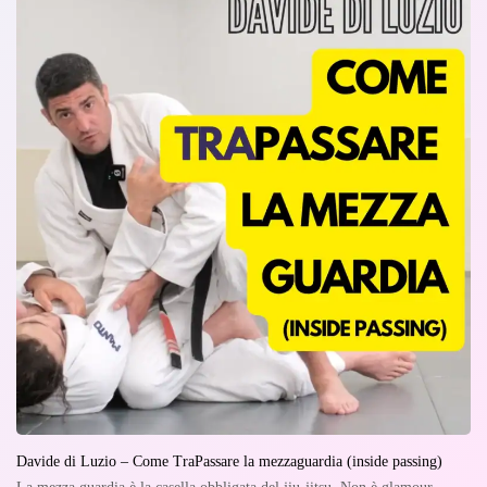
Davide di Luzio – Come TraPassare la mezzaguardia (inside passing)
La mezza guardia è la casella obbligata del jiu-jitsu. Non è glamour,…