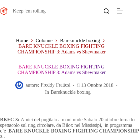
Salta
al
Keep 'em rolling
contenuto
Home
Colonne
Bareknuckle boxing
BARE KNUCKLE BOXING FIGHTING
CHAMPIONSHIP 3: Adams vs Shewmaker
BARE KNUCKLE BOXING FIGHTING
CHAMPIONSHIP 3: Adams vs Shewmaker
autore:
Freddy Frattesi
il
13 Ottobre 2018
In
Bareknuckle boxing
BKFC 3:
Amici del pugilato a mani nude Sabato 20 ottobre torna lo
spettacolo sul ring circolare, da Bilox nel Mississipi, in programma
c’è
BARE KNUCKLE BOXING FIGHTING CHAMPIONSHIP
3
.