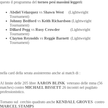
questo il programma del
torneo pesi massimi leggeri:
Abdiel Velazquez
vs
Shawn West
(Lightweight
Tournament)
Johnny Bedford
vs
Keith Richardson
(Lightweight
Tournament)
Dillard Pegg
vs
Rusy Crowder
(Lightweight
Tournament)
Clayton Reynolds
vs
Reggie Barnett
(Lightweight
Tournament)
nella card della serata assisteremo anche ai match di :
Al limite delle 205 libre
AARON BLINK
veterano delle mma (56
matches) contro
MICHAEL BISSETT
26 incontri nel pugilato
professionistico.
Tornano sul cerchio quadrato anche
KENDALL GROVES
contro
MARCEL STAMPS