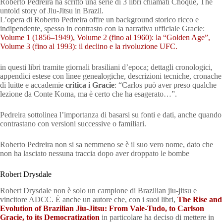
Roberto Pedreira ha scritto una serie di 3 libri chiamati Choque, The
untold story of Jiu-Jitsu in Brazil.
L’opera di Roberto Pedreira offre un background storico ricco e
indipendente, spesso in contrasto con la narrativa ufficiale Gracie:
Volume 1 (1856–1949), Volume 2 (fino al 1960): la “Golden Age”,
Volume 3 (fino al 1993): il declino e la rivoluzione UFC.
in questi libri tramite giornali brasiliani d’epoca; dettagli cronologici,
appendici estese con linee genealogiche, descrizioni tecniche, cronache
di luitte e accademie
critica i Gracie
: “Carlos può aver preso qualche
lezione da Conte Koma, ma è certo che ha esagerato…”.
Pedreira sottolinea l’importanza di basarsi su fonti e dati, anche quando
contrastano con versioni successive o familiari.
Roberto Pedreira non si sa nemmeno se è il suo vero nome, dato che
non ha lasciato nessuna traccia dopo aver droppato le bombe
Robert Drysdale
Robert Drysdale non è solo un campione di Brazilian jiu-jitsu e
vincitore ADCC. È anche un autore che, con i suoi libri,
The Rise and
Evolution of Brazilian Jiu-Jitsu: From Vale-Tudo, to Carlson
Gracie, to its Democratization
in particolare ha deciso di mettere in