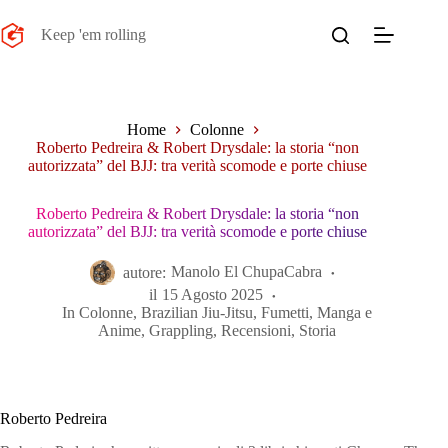
Salta
al
Keep 'em rolling
contenuto
Home
Colonne
Roberto Pedreira & Robert Drysdale: la storia “non
autorizzata” del BJJ: tra verità scomode e porte chiuse
Roberto Pedreira & Robert Drysdale: la storia “non
autorizzata” del BJJ: tra verità scomode e porte chiuse
autore:
Manolo El ChupaCabra
il
15 Agosto 2025
In
Colonne
,
Brazilian Jiu-Jitsu
,
Fumetti, Manga e
Anime
,
Grappling
,
Recensioni
,
Storia
Roberto Pedreira