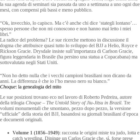
la sua agenda di seminari sia passata da uno a settimana a uno ogni due
mesi, con compensi più bassi e meno pubblico.
“Ok, invecchio, lo capisco. Ma c’è anche chi dice ‘stategli lontano’…
spesso persone che non mi conoscono e non hanno mai letto i miei
libri.”
La radice del problema? Le sue ricerche mettono in discussione il
dogma che attribuisce quasi tutto lo sviluppo del BJJ a Helio, Royce e
Rickson Gracie. Drysdale insiste sull’importanza di Carlson Gracie,
figura leggendaria in Brasile (ha persino una statua a Copacabana) ma
sottovalutata negli Stati Uniti.
“Non ho detto nulla che i vecchi campioni brasiliani non dicano da
anni. La differenza è che io l’ho messo nero su bianco.”
Choque
: la genealogia del mito
Le sue posizioni trovano eco nel lavoro di Roberto Pedreira, autore
della trilogia
Choque – The Untold Story of Jiu-Jitsu in Brazil
. Tre
volumi monumentali che smontano, pezzo dopo pezzo, la versione
“ufficiale” della storia del BJJ, basandosi su giornali brasiliani d’epoca
e documenti originali.
Volume 1 (1856–1949)
: racconta le origini miste tra judo, lotta e
catch wrestling. Dipinge un Carlos Gracie che, sì, forse prese