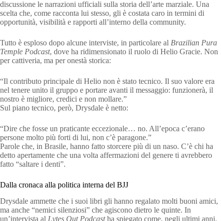
discussione le narrazioni ufficiali sulla storia dell’arte marziale. Una
scelta che, come racconta lui stesso, gli è costata caro in termini di
opportunità, visibilità e rapporti all’interno della community.
Tutto è esploso dopo alcune interviste, in particolare al
Brazilian Pura
Temple Podcast
, dove ha ridimensionato il ruolo di Helio Gracie. Non
per cattiveria, ma per onestà storica:
“Il contributo principale di Helio non è stato tecnico. Il suo valore era
nel tenere unito il gruppo e portare avanti il messaggio: funzionerà, il
nostro è migliore, credici e non mollare.”
Sul piano tecnico, però, Drysdale è netto:
“Dire che fosse un praticante eccezionale… no. All’epoca c’erano
persone molto più forti di lui, non c’è paragone.”
Parole che, in Brasile, hanno fatto storcere più di un naso. C’è chi ha
detto apertamente che una volta affermazioni del genere ti avrebbero
fatto “saltare i denti”.
Dalla cronaca alla politica interna del BJJ
Drysdale ammette che i suoi libri gli hanno regalato molti buoni amici,
ma anche “nemici silenziosi” che agiscono dietro le quinte. In
un’intervista al
Lytes Out Podcast
ha spiegato come, negli ultimi anni,