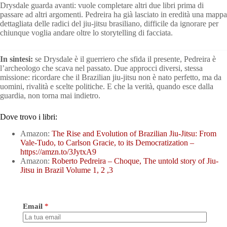
Drysdale guarda avanti: vuole completare altri due libri prima di
passare ad altri argomenti. Pedreira ha già lasciato in eredità una mappa
dettagliata delle radici del jiu-jitsu brasiliano, difficile da ignorare per
chiunque voglia andare oltre lo storytelling di facciata.
In sintesi:
se Drysdale è il guerriero che sfida il presente, Pedreira è
l’archeologo che scava nel passato. Due approcci diversi, stessa
missione: ricordare che il Brazilian jiu-jitsu non è nato perfetto, ma da
uomini, rivalità e scelte politiche. E che la verità, quando esce dalla
guardia, non torna mai indietro.
Dove trovo i libri:
Amazon:
The Rise and Evolution of Brazilian Jiu-Jitsu: From
Vale-Tudo, to Carlson Gracie, to its Democratization –
https://amzn.to/3JytxA9
Amazon:
Roberto Pedreira – Choque, The untold story of Jiu-
Jitsu in Brazil Volume 1, 2 ,3
Email
*