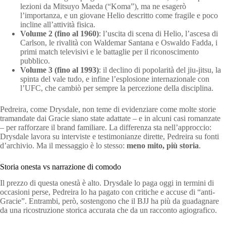
lezioni da Mitsuyo Maeda (“Koma”), ma ne esagerò
l’importanza, e un giovane Helio descritto come fragile e poco
incline all’attività fisica.
Volume 2 (fino al 1960)
: l’uscita di scena di Helio, l’ascesa di
Carlson, le rivalità con Waldemar Santana e Oswaldo Fadda, i
primi match televisivi e le battaglie per il riconoscimento
pubblico.
Volume 3 (fino al 1993)
: il declino di popolarità del jiu-jitsu, la
spinta del vale tudo, e infine l’esplosione internazionale con
l’UFC, che cambiò per sempre la percezione della disciplina.
Pedreira, come Drysdale, non teme di evidenziare come molte storie
tramandate dai Gracie siano state adattate – e in alcuni casi romanzate
– per rafforzare il brand familiare. La differenza sta nell’approccio:
Drysdale lavora su interviste e testimonianze dirette, Pedreira su fonti
d’archivio. Ma il messaggio è lo stesso:
meno mito, più storia
.
Storia onesta vs narrazione di comodo
Il prezzo di questa onestà è alto. Drysdale lo paga oggi in termini di
occasioni perse, Pedreira lo ha pagato con critiche e accuse di “anti-
Gracie”. Entrambi, però, sostengono che il BJJ ha più da guadagnare
da una ricostruzione storica accurata che da un racconto agiografico.