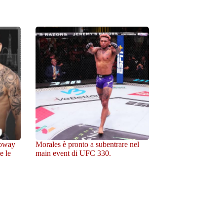
loway
Morales è pronto a subentrare nel
e le
main event di UFC 330.