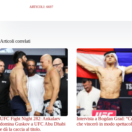
ARTICOLI: 6697
Articoli correlati
UFC Fight Night 282: Ankalaev
Intervista a Bogdan Grad: “C
domina Guskov a UFC Abu Dhabi
che vincerò in modo spettacol
e dà la caccia al titolo.