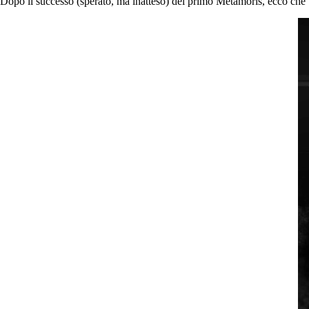
Dopo il successo (sperato, ma inatteso) del primo Metamoris, ecco che 