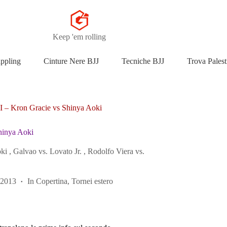
Keep 'em rolling
appling
Cinture Nere BJJ
Tecniche BJJ
Trova Palest
I – Kron Gracie vs Shinya Aoki
hinya Aoki
i , Galvao vs. Lovato Jr. , Rodolfo Viera vs.
 2013
In
Copertina
,
Tornei estero