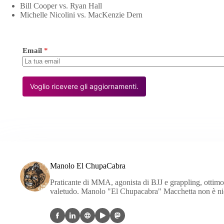
Bill Cooper vs. Ryan Hall
Michelle Nicolini vs. MacKenzie Dern
Email
*
Voglio ricevere gli aggiornamenti.
Manolo El ChupaCabra
Praticante di MMA, agonista di BJJ e grappling, ottimo c
valetudo. Manolo "El Chupacabra" Macchetta non è nien