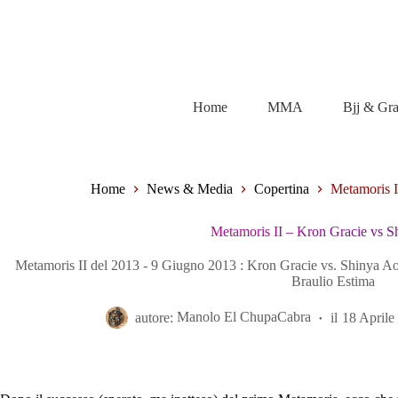
Salta
al
contenuto
Home
MMA
Bjj & Gr
Home
News & Media
Copertina
Metamoris I
Metamoris II – Kron Gracie vs S
Metamoris II del 2013 - 9 Giugno 2013 : Kron Gracie vs. Shinya Aok
Braulio Estima
autore:
Manolo El ChupaCabra
il
18 Aprile