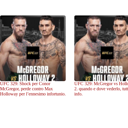
UFC 329: Shock per Conor
UFC 329: McGregor vs Hol
McGregor, perde contro Max
2. quando e dove vederlo, tutt
Holloway per l’ennesimo infortunio.
info.