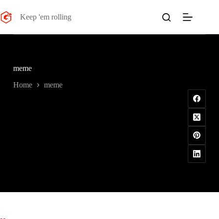
Salta
al
Keep 'em rolling
contenuto
meme
Home
meme