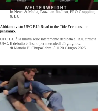
In
News & Media
,
Brazilian Jiu-Jitsu
,
PRO Grappling
& BJJ
Abbiamo visto UFC BJJ: Road to the Title Ecco cosa ne
pensiamo.
UFC BJJ è la nuova serie interamente dedicata al BJJ, firmata
UFC. Il debutto è fissato per mercoledì 25 giugno…
di
Manolo El ChupaCabra
il
20 Giugno 2025