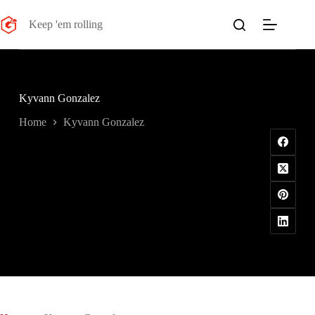
Salta
al
Keep 'em rolling
contenuto
Kyvann Gonzalez
Home
Kyvann Gonzalez